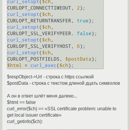
curl_setopt
(
$ch
, 
CURLOPT_CONNECTTIMEOUT, 
2
curl_setopt
(
$ch
, 
CURLOPT_RETURNTRANSFER, 
true
curl_setopt
(
$ch
, 
CURLOPT_SSL_VERIFYPEER. 
false
curl_setopt
(
$ch
, 
CURLOPT_SSL_VERIFYHOST, 
0
curl_setopt
(
$ch
, 
CURLOPT_POSTFIELDS, 
$postData
$html
 = 
curl_exec
(
$ch
);
$respObject->Url - строка с https ссылкой
$postData - строка с текстом длиной дцать символов
А он в ответ шлёт меня далеко...
$html == false
curl_error($ch) == «SSL certificate problem: unable to
get local issuer certificate»
curl_getinfo($ch):