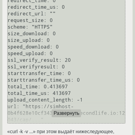
redirect_time: 0

redirect_time_us: 0

redirect_url: ""

request_size: 0

scheme: "HTTPS"

size_download: 0

size_upload: 0

speed_download: 0

speed_upload: 0

ssl_verify_result: 20

ssl_verifyresult: 0

starttransfer_time: 0

starttransfer_time_us: 0

total_time: 0.413697

total_time_us: 413697

upload_content_length: -1

url: "https://simhost-
0b4f628e10cf343f9.agni.secondlife.io:12
Развернуть
043/cap/..."
«curl -k -v ...» при этом выдаёт нижеследующее,