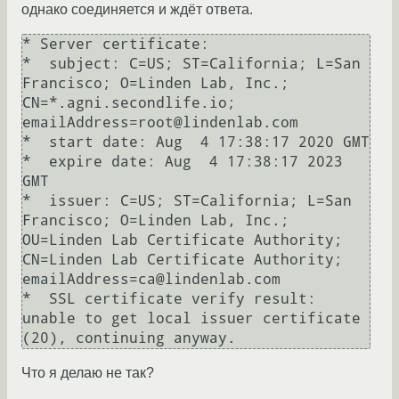
однако соединяется и ждёт ответа.
* Server certificate:

*  subject: C=US; ST=California; L=San 
Francisco; O=Linden Lab, Inc.; 
CN=*.agni.secondlife.io; 
emailAddress=root@lindenlab.com

*  start date: Aug  4 17:38:17 2020 GMT

*  expire date: Aug  4 17:38:17 2023 
GMT

*  issuer: C=US; ST=California; L=San 
Francisco; O=Linden Lab, Inc.; 
OU=Linden Lab Certificate Authority; 
CN=Linden Lab Certificate Authority; 
emailAddress=ca@lindenlab.com

*  SSL certificate verify result: 
unable to get local issuer certificate 
(20), continuing anyway.
Что я делаю не так?