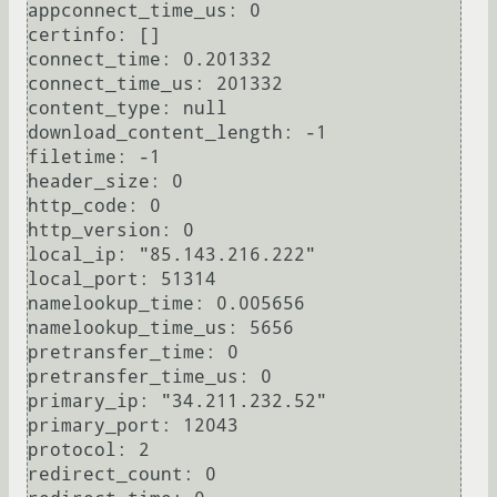
appconnect_time_us: 0

certinfo: []

connect_time: 0.201332

connect_time_us: 201332

content_type: null

download_content_length: -1

filetime: -1

header_size: 0

http_code: 0

http_version: 0

local_ip: "85.143.216.222"

local_port: 51314

namelookup_time: 0.005656

namelookup_time_us: 5656

pretransfer_time: 0

pretransfer_time_us: 0

primary_ip: "34.211.232.52"

primary_port: 12043

protocol: 2

redirect_count: 0
