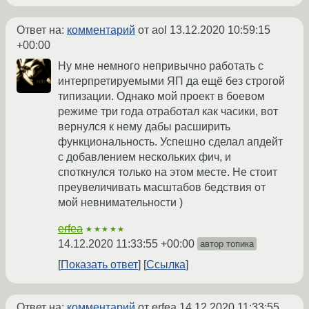
Ответ на:
комментарий
от aol
13.12.2020 10:59:15
+00:00
Ну мне немного непривычно работать с
интерпретируемыми ЯП да ещё без строгой
типизации. Однако мой проект в боевом
режиме три года отработал как часики, вот
вернулся к нему дабы расширить
функциональность. Успешно сделал апдейт
с добавлением нескольких фич, и
споткнулся только на этом месте. Не стоит
преувеличивать масштабов бедствия от
мой невнимательности )
erfea
★★★★★
14.12.2020 11:33:55 +00:00
автор топика
Показать ответ
Ссылка
Ответ на:
комментарий
от erfea
14.12.2020 11:33:55