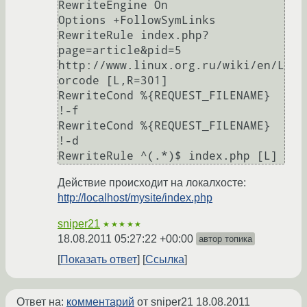
RewriteEngine On

Options +FollowSymLinks

RewriteRule index.php?
page=article&pid=5 
http://www.linux.org.ru/wiki/en/L
orcode [L,R=301]

RewriteCond %{REQUEST_FILENAME} 
!-f

RewriteCond %{REQUEST_FILENAME} 
!-d

Действие происходит на локалхосте:
http://localhost/mysite/index.php
sniper21
★★★★★
18.08.2011 05:27:22 +00:00
автор топика
Показать ответ
Ссылка
Ответ на:
комментарий
от sniper21
18.08.2011