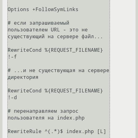
Options +FollowSymLinks

# если запрашиваемый 
пользователем URL - это не 
существующий на сервере файл...

RewriteCond %{REQUEST_FILENAME} 
!-f

# ...и не существующая на сервере 
директория

RewriteCond %{REQUEST_FILENAME} 
!-d

# перенаправляем запрос 
пользователя на index.php

RewriteRule ^(.*)$ index.php [L]
