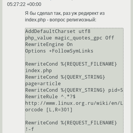
05:27:22 +00:00
Я бы сделал так, раз уж редирект из
index.php - вопрос религиозный:
AddDefaultCharset utf8

php_value magic_quotes_gpc Off

RewriteEngine On

Options +FollowSymLinks

RewriteCond %{REQUEST_FILENAME} 
index.php

RewriteCond %{QUERY_STRING} 
page=article

RewriteCond %{QUERY_STRING} pid=5

RewriteRule ^.*?$ 
http://www.linux.org.ru/wiki/en/L
orcode [L,R=301]

RewriteCond %{REQUEST_FILENAME} 
!-f
