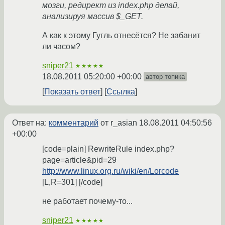
мозги, редирект из index.php делай,
анализируя массив $_GET.
А как к этому Гугль отнесётся? Не забанит
ли часом?
sniper21
★★★★★
18.08.2011 05:20:00 +00:00
автор топика
Показать ответ
Ссылка
Ответ на:
комментарий
от r_asian
18.08.2011 04:50:56
+00:00
[code=plain] RewriteRule index.php?
page=article&pid=29
http://www.linux.org.ru/wiki/en/Lorcode
[L,R=301] [/code]
не работает почему-то...
sniper21
★★★★★