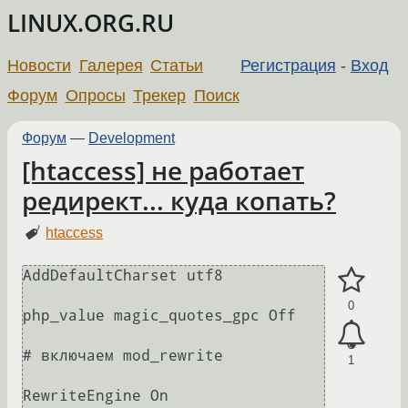
LINUX.ORG.RU
Новости
Галерея
Статьи
Регистрация
-
Вход
Форум
Опросы
Трекер
Поиск
Форум
—
Development
[htaccess] не работает
редирект... куда копать?
htaccess
AddDefaultCharset utf8

0
php_value magic_quotes_gpc Off

# включаем mod_rewrite

1
RewriteEngine On
