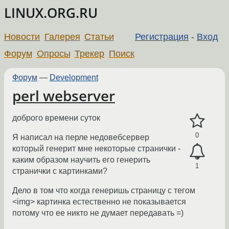
LINUX.ORG.RU
Новости
Галерея
Статьи
Регистрация
-
Вход
Форум
Опросы
Трекер
Поиск
Форум
—
Development
perl webserver
доброго времени суток
0
Я написал на перле недовебсервер
который генерит мне некоторые странички -
каким образом научить его генерить
1
странички с картинками?
Дело в том что когда генеришь страницу с тегом
<img> картинка естественно не показывается
потому что ее никто не думает передавать =)