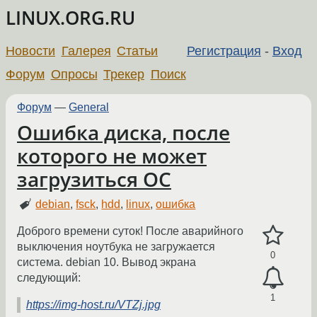
LINUX.ORG.RU
Новости
Галерея
Статьи
Регистрация
-
Вход
Форум
Опросы
Трекер
Поиск
Форум
—
General
Ошибка диска, после
которого не может
загрузиться ОС
debian
,
fsck
,
hdd
,
linux
,
ошибка
Доброго времени суток! После аварийного
выключения ноутбука не загружается
0
система. debian 10. Вывод экрана
следующий:
1
https://img-host.ru/VTZj.jpg