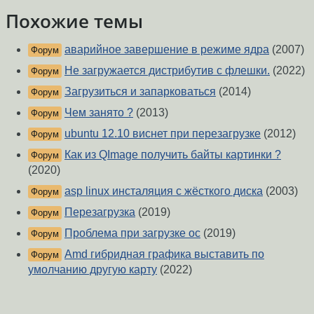
Похожие темы
аварийное завершение в режиме ядра
(2007)
Форум
Не загружается дистрибутив с флешки.
(2022)
Форум
Загрузиться и запарковаться
(2014)
Форум
Чем занято ?
(2013)
Форум
ubuntu 12.10 виснет при перезагрузке
(2012)
Форум
Как из QImage получить байты картинки ?
Форум
(2020)
asp linux инсталяция с жёсткого диска
(2003)
Форум
Перезагрузка
(2019)
Форум
Проблема при загрузке ос
(2019)
Форум
Amd гибридная графика выставить по
Форум
умолчанию другую карту
(2022)