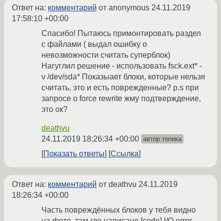
Ответ на:
комментарий
от anonymous
24.11.2019
17:58:10 +00:00
Спасибо! Пытаюсь примонтировать раздел
с файлами ( выдал ошибку о
невозможности считать суперблок)
Нагуглил решение - использовать fsck.ext* -
v /dev/sda* Показыает блоки, которые нельзя
считать, это и есть поврежденные? p.s при
запросе о force rewrite жму подтверждение,
это ок?
deathvu
24.11.2019 18:26:34 +00:00
автор топика
Показать ответы
Ссылка
Ответ на:
комментарий
от deathvu
24.11.2019
18:26:34 +00:00
Часть повреждённых блоков у тебя видно
на фото, там где написано [code] I/O error,