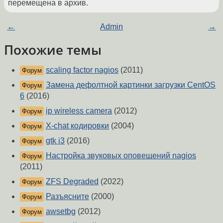
перемещена в архив.
←
Admin
→
Похожие темы
scaling factor nagios
(2011)
Форум
Замена дефолтной картинки загрузки CentOS
Форум
6
(2016)
ip wireless camera
(2012)
Форум
X-chat кодировки
(2004)
Форум
gtk i3
(2016)
Форум
Настройка звуковых оповещений nagios
Форум
(2011)
ZFS Degraded
(2022)
Форум
Разъясните
(2000)
Форум
awsetbg
(2012)
Форум