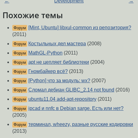
←
Development
→
Похожие темы
[Mint, Ubuntu] libxul-common из репозитория?
Форум
(2011)
Костыльных дел мастера
(2008)
Форум
MathGL-Python
(2011)
Форум
apt не цепляет библиотеки
(2004)
Форум
Гномбайкер всё?
(2013)
Форум
[Python] что за модуль: wx?
(2007)
Форум
Сломал дебиан GLIBC_2.14 not found
(2016)
Форум
ubuntu11.04 add-apt-repository
(2011)
Форум
ipcad и nnfc в Debian sarge. Есть или нет?
Форум
(2005)
терминал, wheezy, разные русские кодировки
Форум
(2013)