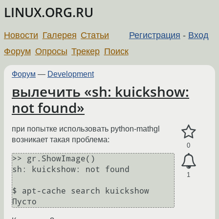
LINUX.ORG.RU
Новости
Галерея
Статьи
Регистрация
-
Вход
Форум
Опросы
Трекер
Поиск
Форум
—
Development
вылечить «sh: kuickshow:
not found»
при попытке использовать python-mathgl
возникает такая проблема:
0
>> gr.ShowImage()

sh: kuickshow: not found

1
$ apt-cache search kuickshow
