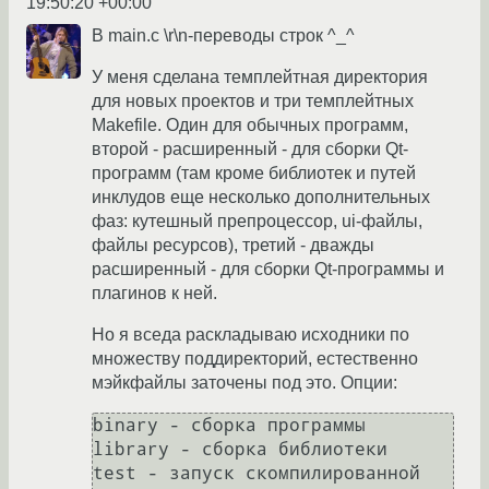
19:50:20 +00:00
В main.c \r\n-переводы строк ^_^
У меня сделана темплейтная директория
для новых проектов и три темплейтных
Makefile. Один для обычных программ,
второй - расширенный - для сборки Qt-
программ (там кроме библиотек и путей
инклудов еще несколько дополнительных
фаз: кутешный препроцессор, ui-файлы,
файлы ресурсов), третий - дважды
расширенный - для сборки Qt-программы и
плагинов к ней.
Но я вседа раскладываю исходники по
множеству поддиректорий, естественно
мэйкфайлы заточены под это. Опции:
binary - сборка программы

library - сборка библиотеки

test - запуск скомпилированной 