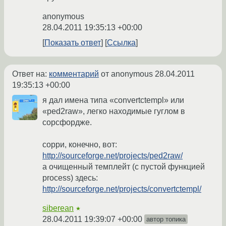
anonymous
28.04.2011 19:35:13 +00:00
Показать ответ
Ссылка
Ответ на:
комментарий
от anonymous
28.04.2011
19:35:13 +00:00
я дал имена типа «convertctempl» или
«ped2raw», легко находимые гуглом в
сорсфордже.
сорри, конечно, вот:
http://sourceforge.net/projects/ped2raw/
а очищенный темплейт (с пустой функцией
process) здесь:
http://sourceforge.net/projects/convertctempl/
siberean
★
28.04.2011 19:39:07 +00:00
автор топика