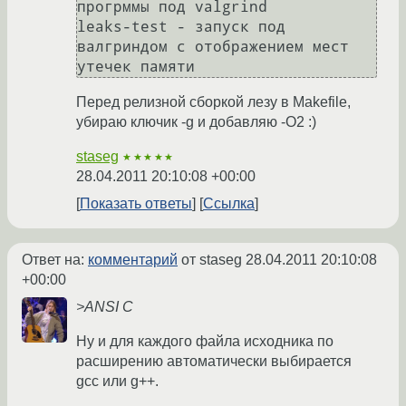
прогрммы под valgrind

leaks-test - запуск под 
валгриндом с отображением мест 
Перед релизной сборкой лезу в Makefile,
убираю ключик -g и добавляю -O2 :)
staseg
★★★★★
28.04.2011 20:10:08 +00:00
Показать ответы
Ссылка
Ответ на:
комментарий
от staseg
28.04.2011 20:10:08
+00:00
>ANSI C
Ну и для каждого файла исходника по
расширению автоматически выбирается
gcc или g++.