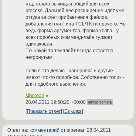
итд, только вычищая общий для всех
process. Дальнейшее расширение идёт уже
оттуда за счёт прибавления файлов,
добавления гуи (типа TCL/TK) и прочего. Но
ведь форма аргументов, форма хелпа - у
всех подобных (комманд-лайн тулзов)
одинаковая.
Т.е. какой-то темплейт всегда остаётся
нетронутым.
Если я это делаю - наверняка и другие
имеют что-то подобное. Собственно топик -
для подобного выяснения.
siberean
★
28.04.2011 19:50:20 +00:00
автор топика
Показать ответ
Ссылка
Ответ на:
комментарий
от siberean
28.04.2011