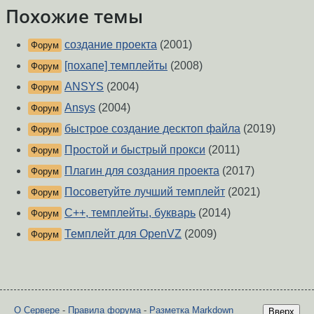
Похожие темы
создание проекта
(2001)
Форум
[похапе] темплейты
(2008)
Форум
ANSYS
(2004)
Форум
Ansys
(2004)
Форум
быстрое создание десктоп файла
(2019)
Форум
Простой и быстрый прокси
(2011)
Форум
Плагин для создания проекта
(2017)
Форум
Посоветуйте лучший темплейт
(2021)
Форум
C++, темплейты, букварь
(2014)
Форум
Темплейт для OpenVZ
(2009)
Форум
О Сервере
-
Правила форума
-
Разметка Markdown
Вверх