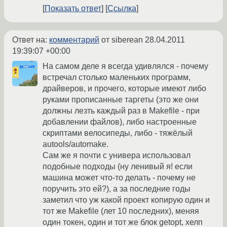
Показать ответ
Ссылка
Ответ на:
комментарий
от siberean
28.04.2011
19:39:07 +00:00
На самом деле я всегда удивлялся - почему
встречал столько маленьких программ,
драйверов, и прочего, которые имеют либо
руками прописанные таргеты (это же они
должны лезть каждый раз в Makefile - при
добавлении файлов), либо настроенные
скриптами велосипеды, либо - тяжёлый
autools/automake.
Сам же я почти с универа использовал
подобные подходы (ну ленивый я! если
машина может что-то делать - почему не
поручить это ей?), а за последние годы
заметил что уж какой проект копирую один и
тот же Makefile (лет 10 последних), меняя
один токен, один и тот же блок getopt, хелп