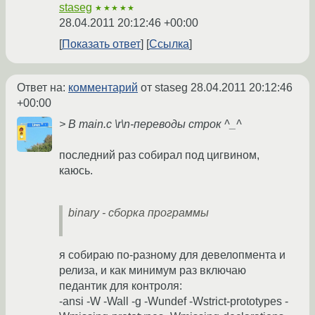
staseg
★★★★★
28.04.2011 20:12:46 +00:00
Показать ответ
Ссылка
Ответ на:
комментарий
от staseg
28.04.2011 20:12:46
+00:00
> В main.c \r\n-переводы строк ^_^
последний раз собирал под цигвином,
каюсь.
binary - сборка программы
я собираю по-разному для девелопмента и
релиза, и как минимум раз включаю
педантик для контроля:
-ansi -W -Wall -g -Wundef -Wstrict-prototypes -