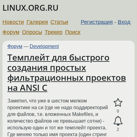
LINUX.ORG.RU
Новости
Галерея
Статьи
Регистрация
-
Вход
Форум
Опросы
Трекер
Поиск
Форум
—
Development
Темплейт для быстрого
создания простых
фильтрационных проектов
на ANSI C
Заметил, что уже в шестом мелком
проектике на си (где не надо поддиректорий
0
для файлов, т.е. вложенных Makefiles, и
количество файлов не превышает сотни) -
использую один и тот же темплейт проекта.
2
Где меняю только имя проекта (один стринг