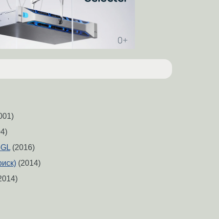
001)
4)
bGL
(2016)
оиск)
(2014)
2014)