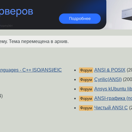
ему. Тема перемещена в архив.
languages - C++ ISO/ANSI/EIC
ANSI & POSIX
(2
Форум
Cyrilic(ANSI)
(200
Форум
Ansys kUbuntu li
Форум
4)
ANSI-графика (п
Форум
Чистый ANSI C
(
Форум