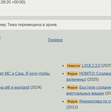
:39:20 +00:00
)
ему. Тема перемещена в архив.
и
Desktop
LXQt 2.3.0
(2025
Новости
ает MC и Сaja. Я хочу чтобы
HOWTO: Создание 
Форум
включены)
(2025)
а qt6 и wayland
(2024)
Быстрое создани
Форум
виртуальных машин
(20
Инициатива по с
Форум
(2012)