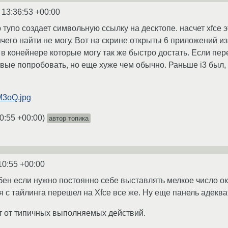
 13:36:53 +00:00
 тупо создает символьную ссылку на десктопе. насчет xfce эт
его найти не могу. Вот на скрине открыты 6 приложений из 
в конейнере которые могу так же быстро достать. Если пере
вые попробовать, но еще хуже чем обычно. Раньше i3 был, 
1M3oQ.jpg
0:55 +00:00
)
автор топика
10:55 +00:00
бен если нужно постоянно себе выставлять мелкое число око
я с тайлинга перешел на Xfce все же. Ну еще панель адеква
т от типичных выполняемых действий.