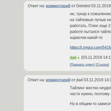
Ответ на:
комментарий
от Deleted
03.11.2019
не, тунар к сожалению
на тайловые лучше нич
работать. Плюс еще 2 
работе пытался тайло
наркотик какой-то
https://i.imgur.com/54
jtad
(
03.11.2019 14:1
★
Показать ответ
Ссылка
Ответ на:
комментарий
от jtad
03.11.2019 14:
Тайлинг жестко неудо
часто нужно, поэтому 
Ну в общем то зависи