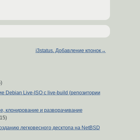
i3status. Добавление кпонок
→
)
Debian Live-ISO с live-build (репозитории
е, клонирование и разворачивание
15)
озданию легковесного десктопа на NetBSD