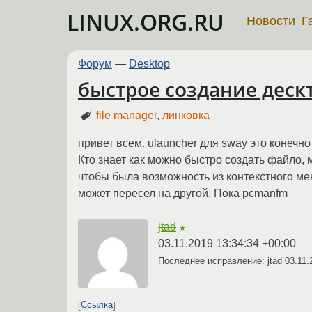
LINUX.ORG.RU
Новости
Г
Форум
—
Desktop
быстрое создание деск
file manager
,
линковка
привет всем. ulauncher для sway это конечн
Кто знает как можно быстро создать файло,
чтобы была возможность из контекстного ме
может пересел на другой. Пока pcmanfm
jtad
★
03.11.2019 13:34:34 +00:00
Последнее исправление: jtad
03.11.
Ссылка