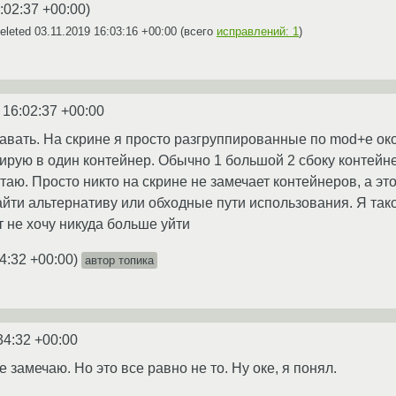
:02:37 +00:00
)
eleted
03.11.2019 16:03:16 +00:00
(всего
исправлений: 1
)
 16:02:37 +00:00
давать. На скрине я просто разгруппированные по mod+e око
пирую в один контейнер. Обычно 1 большой 2 сбоку контейн
таю. Просто никто на скрине не замечает контейнеров, а э
йти альтернативу или обходные пути использования. Я так
т не хочу никуда больше уйти
4:32 +00:00
)
автор топика
34:32 +00:00
е замечаю. Но это все равно не то. Ну оке, я понял.