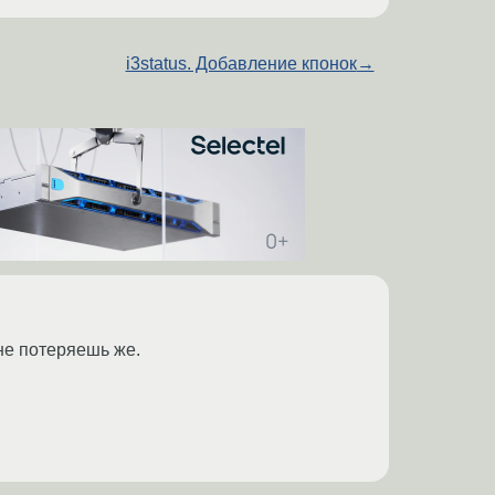
i3status. Добавление кпонок
→
не потеряешь же.