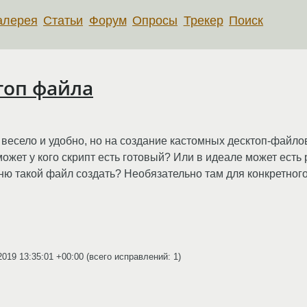
алерея
Статьи
Форум
Опросы
Трекер
Поиск
топ файла
о весело и удобно, но на создание кастомных десктоп-файло
 может у кого скрипт есть готовый? Или в идеале может ес
ню такой файл создать? Необязательно там для конкретного
2019 13:35:01 +00:00
(всего исправлений: 1)