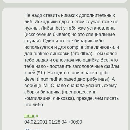
Не надо ставить никаких дополнительных
либ. Исходники ядра в этом случае тоже не
нужны. Либа(libc) у тебя уже установлена
(исключения бывают, но это специальные
случаи). Один и тот-же бинарик либы
используется и для compile time линковки, и
для runtime линковки (это dll'ка). Тем более
тебе выдали однозначную ошибку. Все, что
тебе надо - поставить заголовочные файлы
к ней (*.h). Находятся они в пакете glibc-
devel (linux redhat based дистрибутивы). А
вообще IMHO надо сначала уяснить схему
сборки бинарика (препроцессинг,
компиляция, линковка), прежде, чем писать
что либо.
timur
★
04.02.2001 01:28:04 +00:00