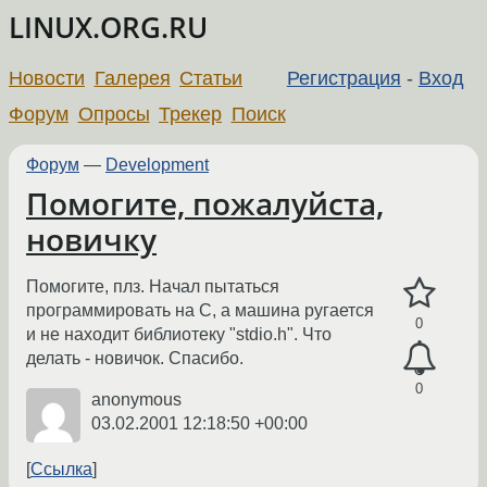
LINUX.ORG.RU
Новости
Галерея
Статьи
Регистрация
-
Вход
Форум
Опросы
Трекер
Поиск
Форум
—
Development
Помогите, пожалуйста,
новичку
Помогите, плз. Начал пытаться
программировать на С, а машина ругается
0
и не находит библиотеку "stdio.h". Что
делать - новичок. Спасибо.
0
anonymous
03.02.2001 12:18:50 +00:00
Ссылка