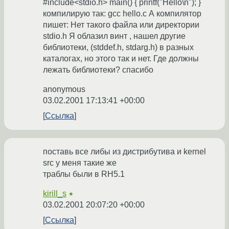
#include<stdio.h> main() { printf("Hello\n"); }
компилирую так: gcc hello.c А компилятор
пишет: Нет такого файла или директории
stdio.h Я облазил винт , нашел другие
библиотеки, (stddef.h, stdarg.h) в разных
каталогах, но этого так и нет. Где должны
лежать библиотеки? спасибо
anonymous
03.02.2001 17:13:41 +00:00
Ссылка
поставь все либы из дистрибутива и kernel
src у меня такие же
траблы были в RH5.1
kirill_s
★
03.02.2001 20:07:20 +00:00
Ссылка