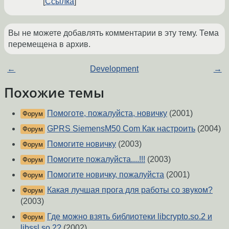
Ссылка
Вы не можете добавлять комментарии в эту тему. Тема
перемещена в архив.
←
Development
→
Похожие темы
Помоготе, пожалуйста, новичку
(2001)
Форум
GPRS SiemensM50 Com Как настроить
(2004)
Форум
Помогите новичку
(2003)
Форум
Помогите пожалуйста....!!!
(2003)
Форум
Помогите новичку, пожалуйста
(2001)
Форум
Какая лучшая прога для работы со звуком?
Форум
(2003)
Где можно взять библиотеки libcrypto.so.2 и
Форум
libssl.so.2?
(2002)