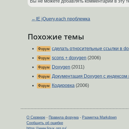
Вы не можете добавлять комментарии в эту т
←
IE jQuery.each проблемка
Похожие темы
сделать относительные ссылки в d
Форум
scons + doxygen
(2006)
Форум
Doxygen
(2011)
Форум
Документация Doxygen с индексом 
Форум
Кодировка
(2006)
Форум
О Сервере
-
Правила форума
-
Разметка Markdown
Сообщить об ошибке
https://www.linux.org.ru/