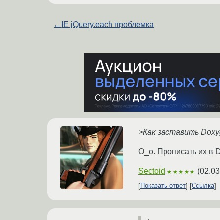
←
IE jQuery.each проблемка
>Как заставить Doxy
О_о. Прописать их в D
Sectoid
(
02.03
★★★★★
Показать ответ
Ссылка