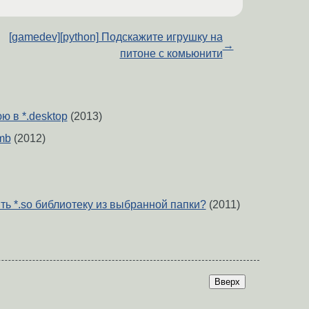
[gamedev][python] Подскажите игрушку на
→
питоне с комьюнити
ю в *.desktop
(2013)
mb
(2012)
ить *.so библиотеку из выбранной папки?
(2011)
Вверх