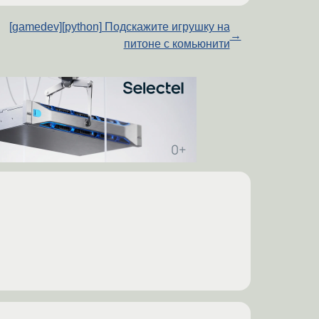
[gamedev][python] Подскажите игрушку на
→
питоне с комьюнити