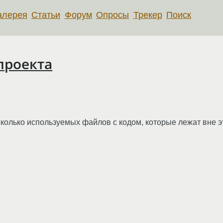
алерея
Статьи
Форум
Опросы
Трекер
Поиск
проекта
несколько используемых файлов с кодом, которые лежат вне э