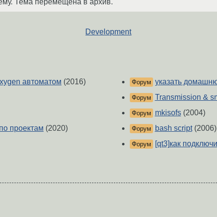
ему. Тема перемещена в архив.
Development
oxygen автоматом
(2016)
указать домашню
Форум
Transmission & s
Форум
mkisofs
(2004)
Форум
по проектам
(2020)
bash script
(2006)
Форум
[qt3]как подключ
Форум