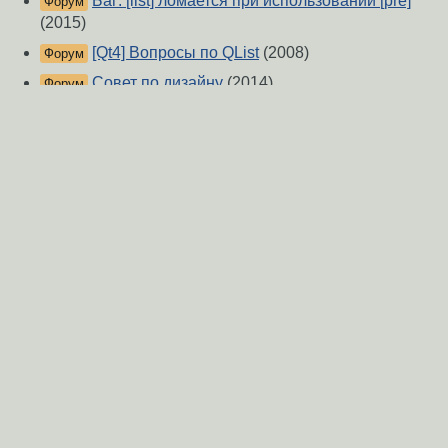
Баг: [list] ломается при использовании [pre]
Форум
(2015)
[Qt4] Вопросы по QList
(2008)
Форум
Совет по дизайну
(2014)
Форум
Реализация функции apply
(2014)
Форум
Вопрос по реализации лукапа.
(2015)
Форум
Как передать значение переменной QT
(2011)
Форум
Менеджер ресурсов «игровой» поиск
Форум
реализации/архитектуры
(2013)
Как заполнить va_list?
(2006)
Форум
Как правильно инициализировать
Форум
список(std::list) объектов «на лету»?
(2020)
bash: инкремент к массиву в цикле
(2016)
Форум
О Сервере
-
Правила форума
-
Разметка Markdown
Вверх