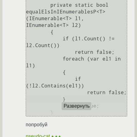
        private static bool 
equalElsInIEnumerablesP<T>
(IEnumerable<T> l1, 
IEnumerable<T> l2)

        {

            if (l1.Count() != 
l2.Count())

                return false;

            foreach (var el1 in 
l1)

            {

                if 
(!l2.Contains(el1))

                    return false;

            }

            return true;

Развернуть
попробуй
pseudo-cat
★★★