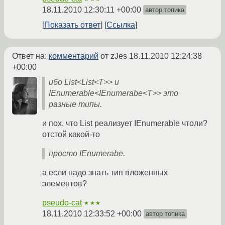
18.11.2010 12:30:11 +00:00
автор топика
Показать ответ
Ссылка
Ответ на:
комментарий
от zJes
18.11.2010 12:24:38
+00:00
ибо List<List<T>> и
IEnumerable<IEnumerabe<T>> это
разные типы.
и пох, что List реализует IEnumerable чтоли?
отстой какой-то
просто IEnumerabe.
а если надо знать тип вложенных
элементов?
pseudo-cat
★★★
18.11.2010 12:33:52 +00:00
автор топика