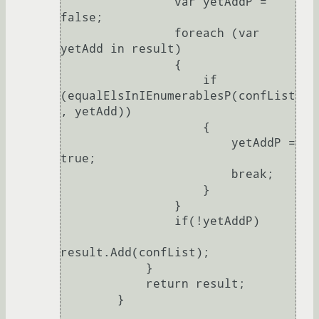
                var yetAddP = 
false;

                foreach (var 
yetAdd in result)

                {

                    if 
(equalElsInIEnumerablesP(confList
, yetAdd))

                    {

                        yetAddP = 
true;

                        break;

                    }

                }

                if(!yetAddP)

result.Add(confList);

            }

            return result;

        }
