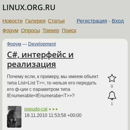
LINUX.ORG.RU
Новости
Галерея
Статьи
Регистрация
-
Вход
Форум
Опросы
Трекер
Поиск
Форум
—
Development
C#, интерфейс и
реализация
Почему если, к примеру, мы имеем объект
типа List<List T>>, то нельзя его передать
0
его ф-ции с параметром типа
IEnumerable<IEnumerabe<T>>?
1
pseudo-cat
★★★
18.11.2010 11:53:58 +00:00