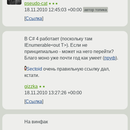
pseudo-cat
★★★
18.11.2010 12:45:03 +00:00
автор топика
Ссылка
В C# 4 работает (поскольку там
IEnumerable<out T>). Если не
принципиально - может на него перейти?
Благо моно уже почти год как умеет (
пруф
).
Sectoid
очень правильную ссылку дал,
кстати.
gizzka
★★
18.11.2010 13:27:26 +00:00
Ссылка
На винфак