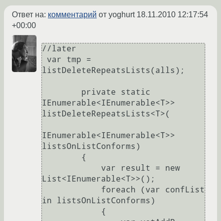
Ответ на:
комментарий
от yoghurt
18.11.2010 12:17:54
+00:00
//later

 var tmp = 
listDeleteRepeatsLists(alls);

        private static 
IEnumerable<IEnumerable<T>> 
listDeleteRepeatsLists<T>(

IEnumerable<IEnumerable<T>> 
listsOnListConforms)

        {

            var result = new 
List<IEnumerable<T>>();

            foreach (var confList 
in listsOnListConforms)

            {
