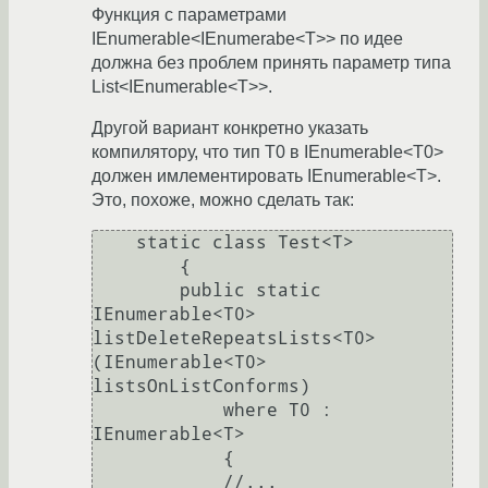
Функция с параметрами
IEnumerable<IEnumerabe<T>> по идее
должна без проблем принять параметр типа
List<IEnumerable<T>>.
Другой вариант конкретно указать
компилятору, что тип Т0 в IEnumerable<T0>
должен имлементировать IEnumerable<T>.
Это, похоже, можно сделать так:
    static class Test<T>

        {

        public static 
IEnumerable<T0> 
listDeleteRepeatsLists<T0> 
(IEnumerable<T0> 
listsOnListConforms)

            where T0 : 
IEnumerable<T>

            {

            //...
