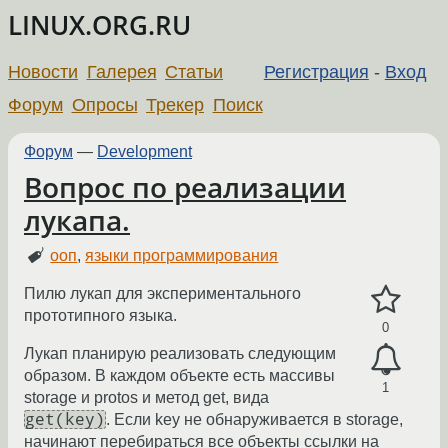
LINUX.ORG.RU
Новости
Галерея
Статьи
Регистрация
-
Вход
Форум
Опросы
Трекер
Поиск
Форум
—
Development
Вопрос по реализации
лукапа.
ооп
,
языки программирования
Пилю лукап для экспериментального
прототипного языка.
0
Лукап планирую реализовать следующим
образом. В каждом объекте есть массивы
1
storage и protos и метод get, вида
get(key)
. Если key не обнаруживается в storage,
начинают перебираться все объекты ссылки на