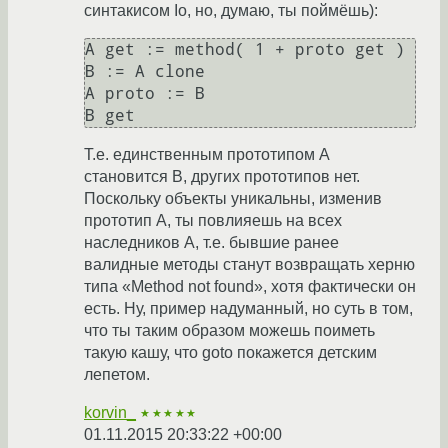
синтакисом Io, но, думаю, ты поймёшь):
A get := method( 1 + proto get )

B := A clone

A proto := B

Т.е. единственным прототипом A
становится B, других прототипов нет.
Поскольку объекты уникальны, изменив
прототип A, ты повлияешь на всех
наследников A, т.е. бывшие ранее
валидные методы станут возвращать херню
типа «Method not found», хотя фактически он
есть. Ну, пример надуманный, но суть в том,
что ты таким образом можешь поиметь
такую кашу, что goto покажется детским
лепетом.
korvin_
★★★★★
01.11.2015 20:33:22 +00:00