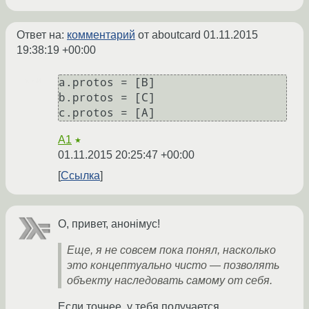
Ответ на:
комментарий
от aboutcard
01.11.2015
19:38:19 +00:00
a.protos = [B]

b.protos = [C]

A1
★
01.11.2015 20:25:47 +00:00
Ссылка
О, привет, анонiмус!
Еще, я не совсем пока понял, насколько
это концептуально чисто — позволять
объекту наследовать самому от себя.
Если точнее, у тебя получается