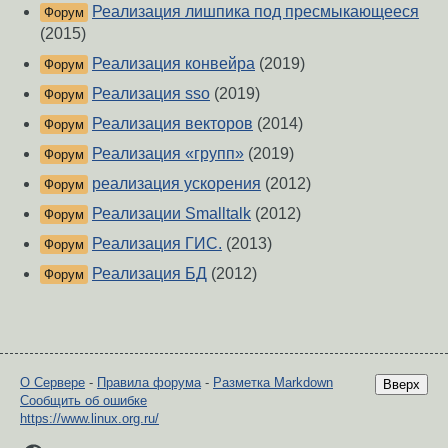
Реализация лишпика под пресмыкающееся
Форум
(2015)
Реализация конвейра
(2019)
Форум
Реализация sso
(2019)
Форум
Реализация векторов
(2014)
Форум
Реализация «групп»
(2019)
Форум
реализация ускорения
(2012)
Форум
Реализации Smalltalk
(2012)
Форум
Реализация ГИС.
(2013)
Форум
Реализация БД
(2012)
Форум
О Сервере
-
Правила форума
-
Разметка Markdown
Вверх
Сообщить об ошибке
https://www.linux.org.ru/