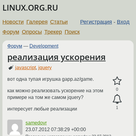
LINUX.ORG.RU
Новости
Галерея
Статьи
Регистрация
-
Вход
Форум
Опросы
Трекер
Поиск
Форум
—
Development
реализация ускорения
javascript
,
jquery
вот одна тупая игрушка gapp.az/game.
0
как можно реализовать ускорение на этом
примере на том же самом jquery?
1
интересует любые реализации
samedovr
23.07.2012 07:38:29 +00:00