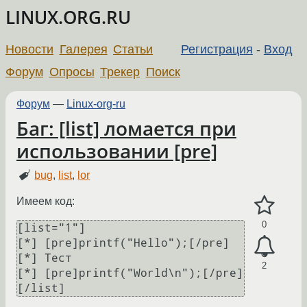
LINUX.ORG.RU
Новости
Галерея
Статьи
Регистрация
-
Вход
Форум
Опросы
Трекер
Поиск
Форум
—
Linux-org-ru
Баг: [list] ломается при
использовании [pre]
bug
,
list
,
lor
Имеем код:
0
[list="1"]

[*] [pre]printf("Hello");[/pre]

[*] Тест

2
[*] [pre]printf("World\n");[/pre]
