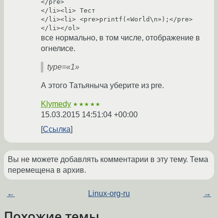
</pre>

</li><li> Тест

</li><li> <pre>printf(«World\n»);</pre>

все нормально, в том числе, отображение в
огнелисе.
type=«1»
А этого Татьяныча уберите из pre.
Klymedy
★★★★★
15.03.2015 14:51:04 +00:00
Ссылка
Вы не можете добавлять комментарии в эту тему. Тема
перемещена в архив.
←
Linux-org-ru
→
Похожие темы