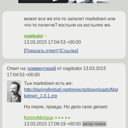
может все же кто-то запилит markdown или
что-то полегче? костыли на костылях же.
nagibator
☆
13.03.2015 17:04:53 +00:00
Показать ответ
Ссылка
Ответ на:
комментарий
от nagibator
13.03.2015
17:04:53 +00:00
Тык markdown есть же:
http://daringfireball.net/projects/downloads/Mar
kdown_1.0.1.zip
На перле, правда. Но дело свое делает.
KennyMinigun
★★★★★
13.03.2015 17:08:19 +00:00
автор топика