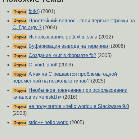
fork()
(2001)
Форум
Простейший вопрос - свои первые строчки на
Форум
C. Где argv ?
(2004)
Использование gettext в .so/.a
(2012)
Форум
Буферизация вывода на терминал
(2006)
Форум
Создание книг в формате fb2
(2005)
Форум
C, void, printf
(2009)
Форум
А как на C решаются проблемы одной
Форум
переменной на несколько типов?
(2025)
Необычное поведение при использовании
Форум
каналов из <unistd.h>
(2016)
не получается «hello world» в Slackware 9.0
Форум
(2003)
stdc++ hello world
(2005)
Форум