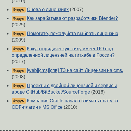
(2010)
Снова о лицензиях
(2007)
Форум
Как зарабатывают разработчики Blender?
Форум
(2025)
Помогите, пожалуйста выбрать лицензию
Форум
(2009)
Какую юридическую силу имеет ПО под
Форум
определенной лицензией на гитхабе в России?
(2017)
[web][cms][спв] ТЗ на сайт. Лицензии на cms.
Форум
(2008)
Проекты с двойной лицензией и сервисы
Форум
вроде GitHub/BitBucket/SourceForge
(2016)
Компания Oracle начала взимать плату за
Форум
ODF-плагин к MS Office
(2010)