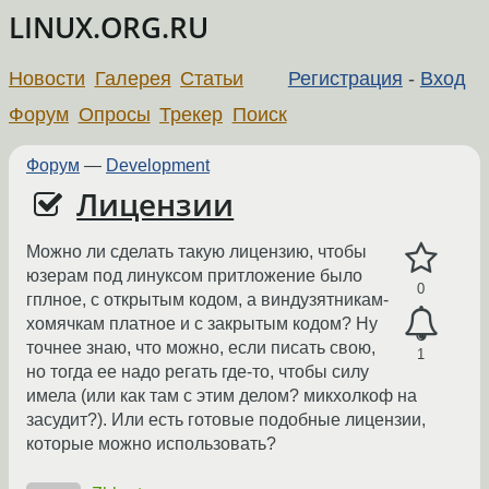
LINUX.ORG.RU
Новости
Галерея
Статьи
Регистрация
-
Вход
Форум
Опросы
Трекер
Поиск
Форум
—
Development
Лицензии
Можно ли сделать такую лицензию, чтобы
юзерам под линуксом притложение было
0
гплное, с открытым кодом, а виндузятникам-
хомячкам платное и с закрытым кодом? Ну
точнее знаю, что можно, если писать свою,
1
но тогда ее надо регать где-то, чтобы силу
имела (или как там с этим делом? микхолкоф на
засудит?). Или есть готовые подобные лицензии,
которые можно использовать?