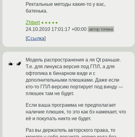
Ректальные методы какие-то у вас,
батенька.
Zhbert
★★★★★
24.10.2010 17:01:17 +00:00
автор топика
Ссылка
Модель распространения а ля Qt раньше.
Т.е. для линукса версия под ГПЛ, а для
офтопика в бинарном виде и с
дополнительными плюшками. Даже если
кто-то ГПЛ-версию портирует под винду ---
плюшек там не будет.
Если ваша программа не предполагает
наличие плюшек, то это как бэ намекает, что
её и покупать никто не будет.
Раз вы держатель авторского права, то
можете у себя деражтть копию кода без