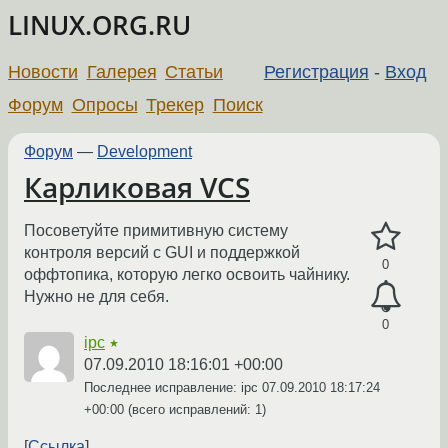
LINUX.ORG.RU
Новости
Галерея
Статьи
Регистрация
-
Вход
Форум
Опросы
Трекер
Поиск
Форум
—
Development
Карликовая VCS
Посоветуйте примитивную систему
контроля версий с GUI и поддержкой
0
оффтопика, которую легко освоить чайнику.
Нужно не для себя.
0
ipc
★
07.09.2010 18:16:01 +00:00
Последнее исправление: ipc
07.09.2010 18:17:24
+00:00
(всего исправлений: 1)
Ссылка