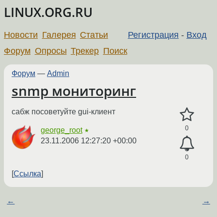
LINUX.ORG.RU
Новости
Галерея
Статьи
Регистрация
-
Вход
Форум
Опросы
Трекер
Поиск
Форум
—
Admin
snmp мониторинг
сабж посоветуйте gui-клиент
0
george_root
★
23.11.2006 12:27:20 +00:00
0
Ссылка
←
→