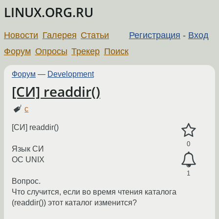
LINUX.ORG.RU
Новости
Галерея
Статьи
Регистрация
-
Вход
Форум
Опросы
Трекер
Поиск
Форум
—
Development
[СИ] readdir()
c
[СИ] readdir()
0
Язык СИ
ОС UNIX
1
Вопрос.
Что случится, если во время чтения каталога
(readdir()) этот каталог изменится?