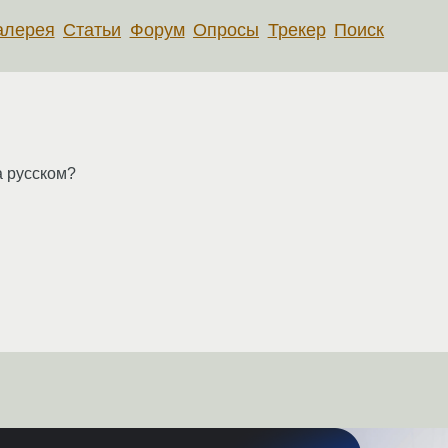
алерея
Статьи
Форум
Опросы
Трекер
Поиск
а русском?