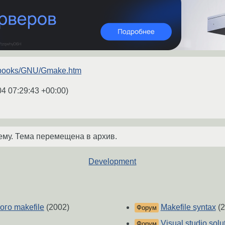
ru/books/GNU/Gmake.htm
04 07:29:43 +00:00
)
ему. Тема перемещена в архив.
Development
ого makefile
(2002)
Makefile syntax
(2
Форум
Visual studio solu
Форум