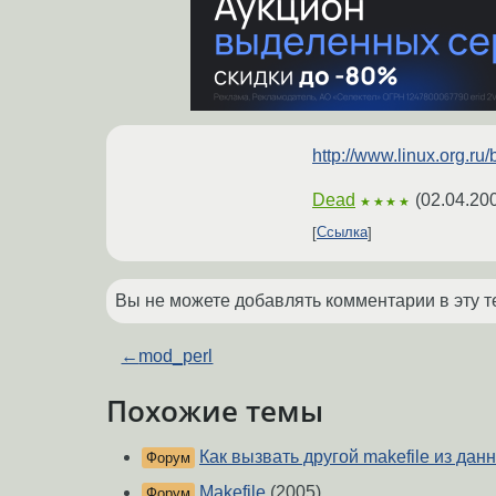
http://www.linux.org.
Dead
(
02.04.20
★★★★
Ссылка
Вы не можете добавлять комментарии в эту т
←
mod_perl
Похожие темы
Как вызвать другой makefile из данн
Форум
Makefile
(2005)
Форум