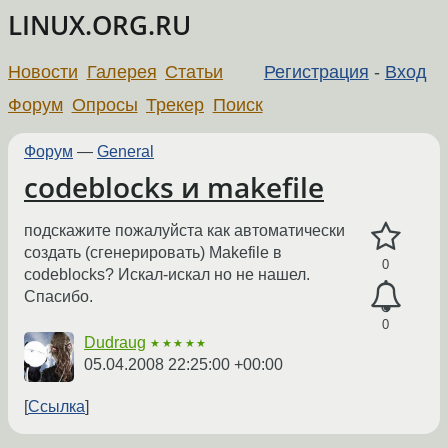
LINUX.ORG.RU
Новости
Галерея
Статьи
Регистрация
-
Вход
Форум
Опросы
Трекер
Поиск
Форум
—
General
codeblocks и makefile
подскажите пожалуйста как автоматически
создать (сгенерировать) Makefile в
0
codeblocks? Искал-искал но не нашел.
Спасибо.
0
Dudraug
★★★★★
05.04.2008 22:25:00 +00:00
Ссылка