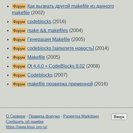
Как вызвать другой makefile из данного
Форум
makefile
(2002)
codeblocks
(2016)
Форум
make && makefiles
(2004)
Форум
Генерация Makefile
(2005)
Форум
codeblocks [запилите новость]
(2014)
Форум
Makefile
(2005)
Форум
Qt 4.4.0 + CodeBlocks 8.02
(2008)
Форум
Codeblocks
(2007)
Форум
makefile проверка пременной
(2016)
Форум
О Сервере
-
Правила форума
-
Разметка Markdown
Вверх
Сообщить об ошибке
https://www.linux.org.ru/