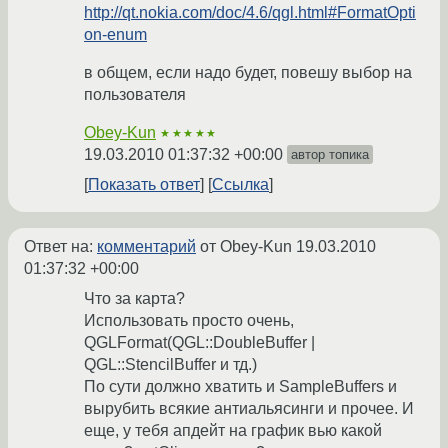
http://qt.nokia.com/doc/4.6/qgl.html#FormatOpti
on-enum
в общем, если надо будет, повешу выбор на
пользователя
Obey-Kun
★★★★★
19.03.2010 01:37:32 +00:00
автор топика
Показать ответ
Ссылка
Ответ на:
комментарий
от Obey-Kun
19.03.2010
01:37:32 +00:00
Что за карта?
Использовать просто очень,
QGLFormat(QGL::DoubleBuffer |
QGL::StencilBuffer и тд.)
По сути должно хватить и SampleBuffers и
вырубить всякие антиальясинги и прочее. И
еще, у тебя апдейт на график вью какой