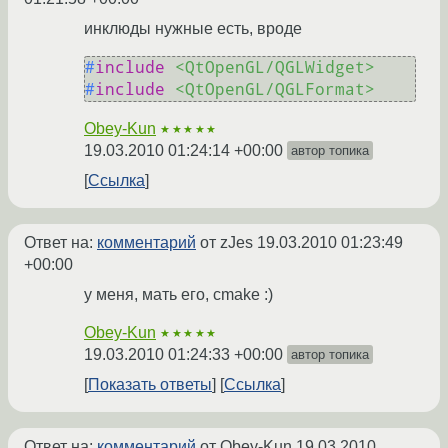
инклюды нужные есть, вроде
#
include
<QtOpenGL/QGLWidget>
#
include
<QtOpenGL/QGLFormat>
Obey-Kun
★★★★★
19.03.2010 01:24:14 +00:00
автор топика
Ссылка
Ответ на:
комментарий
от zJes
19.03.2010 01:23:49
+00:00
у меня, мать его, cmake :)
Obey-Kun
★★★★★
19.03.2010 01:24:33 +00:00
автор топика
Показать ответы
Ссылка
Ответ на:
комментарий
от Obey-Kun
19.03.2010