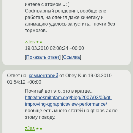
интеле с атомом... :(
Софтварный рендеринг, вообще еле
работал, на опенгл даже кинетику и
анимацию удалось запустить... почти без
тормозов.
zJes
★★
19.03.2010 02:08:24 +00:00
Показать ответ
Ссылка
Ответ на:
комментарий
от Obey-Kun
19.03.2010
01:54:12 +00:00
Почитай вот это, это в кратце...
http://thesmithfam.org/blog/2007/02/03/qt-
improving-qgraphicsview-performance/
вообще есть много статей на qt labs-ах по
этому поводу.
zJes
★★