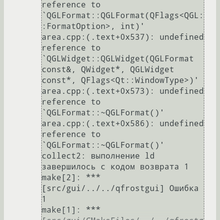
reference to 
`QGLFormat::QGLFormat(QFlags<QGL:
:FormatOption>, int)'

area.cpp:(.text+0x537): undefined 
reference to 
`QGLWidget::QGLWidget(QGLFormat 
const&, QWidget*, QGLWidget 
const*, QFlags<Qt::WindowType>)'

area.cpp:(.text+0x573): undefined 
reference to 
`QGLFormat::~QGLFormat()'

area.cpp:(.text+0x586): undefined 
reference to 
`QGLFormat::~QGLFormat()'

collect2: выполнение ld 
завершилось с кодом возврата 1

make[2]: *** 
[src/gui/../../qfrostgui] Ошибка 
1

make[1]: *** 