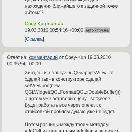
нахождения ближайшего к заданной точке
айтема?
Obey-Kun
★★★★★
19.03.2010 00:54:16 +00:00
автор топика
Ссылка
Ответ на:
комментарий
от Obey-Kun
19.03.2010
00:35:54 +00:00
Хинт, ты используешь QGraphicsView, то
сделай так - в конструкторе сделай
setViewport(new
QGLWidget(QGLFormat(QGL::DoubleBuffer)))
а потом уже вставляй сцену - setScene.
Будет работать все через опенгл, с
отрисовкой проблем думаю уже не будет.
Потом разницы между твоим методом
addCell и стандартным addItem я не вижу (