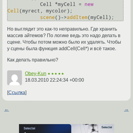
           Cell *myCell = 
new
Cell
(myrect, mycolor);

scene
()->
addItem
Но выглядит это как-то неправильно. Где хранить
массив айтемов? По логике ведь это надо делать в
сцене. Чтобы потом можно было их удалять. Чтобы
у сцены была функция addCell(Cell*) и всё такое.
Как делать правильно?
Obey-Kun
★★★★★
18.03.2010 22:24:34 +00:00
Ссылка
←
→