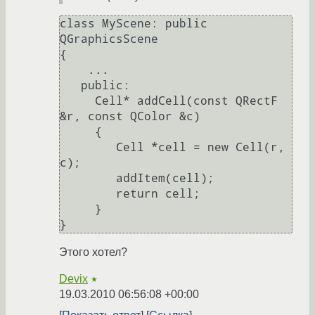
class MyScene: public 
QGraphicsScene

{

    ...

   public:

     Cell* addCell(const QRectF 
&r, const QColor &c)

     {

        Cell *cell = new Cell(r, 
c);

        addItem(cell);

        return cell;

     }

Этого хотел?
Devix
★
19.03.2010 06:56:08 +00:00