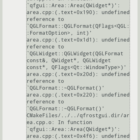
`qfgui::Area::Area(QWidget*)':                                                                            

area.cpp:(.text+0x190): undefined 
reference to 
`QGLFormat::QGLFormat(QFlags<QGL:
:FormatOption>, int)'

area.cpp:(.text+0x1d1): undefined 
reference to 
`QGLWidget::QGLWidget(QGLFormat 
const&, QWidget*, QGLWidget 
const*, QFlags<Qt::WindowType>)'

area.cpp:(.text+0x20d): undefined 
reference to 
`QGLFormat::~QGLFormat()'

area.cpp:(.text+0x220): undefined 
reference to 
`QGLFormat::~QGLFormat()'

CMakeFiles/../../qfrostgui.dir/ar
ea.cpp.o: In function 
`qfgui::Area::Area(QWidget*)':

area.cpp:(.text+0x4f6): undefined 