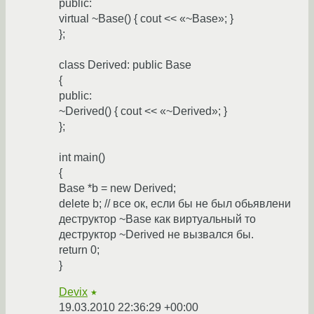
public:
virtual ~Base() { cout << «~Base»; }
};
class Derived: public Base
{
public:
~Derived() { cout << «~Derived»; }
};
int main()
{
Base *b = new Derived;
delete b; // все ок, если бы не был обьявлени
деструктор ~Base как виртуальный то
деструктор ~Derived не вызвался бы.
return 0;
}
Devix
★
19.03.2010 22:36:29 +00:00