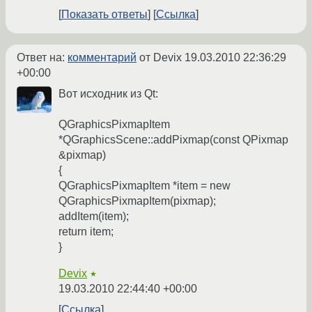
Показать ответы
Ссылка
Ответ на:
комментарий
от Devix
19.03.2010 22:36:29
+00:00
Вот исходник из Qt:
QGraphicsPixmapItem
*QGraphicsScene::addPixmap(const QPixmap
&pixmap)
{
QGraphicsPixmapItem *item = new
QGraphicsPixmapItem(pixmap);
addItem(item);
return item;
}
Devix
★
19.03.2010 22:44:40 +00:00
Ссылка