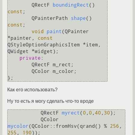
QRectF 
boundingRect
()
const
;

QPainterPath 
shape
()
const
;

void
paint
(QPainter 
*painter, 
const
QStyleOptionGraphicsItem *item, 
QWidget *widget)
;

private
:

        QRectF m_rect;

        QColor m_color;

Как его использовать?
Ну то есть я могу сделать что-то вроде
QRectF 
myrect
(
0
,
0
,
40
,
30
)
;

QColor 
mycolor
(QColor::fromHsv(qrand() % 
256
, 
255
, 
190
))
;
