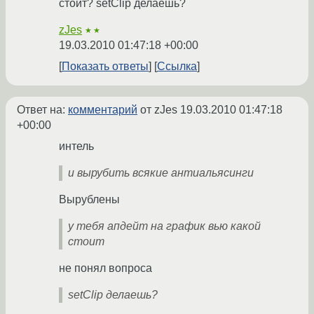
стоит? setClip делаешь?
zJes
★★
19.03.2010 01:47:18 +00:00
Показать ответы
Ссылка
Ответ на:
комментарий
от zJes
19.03.2010 01:47:18
+00:00
интель
и вырубить всякие антиальясинги
Вырублены
у тебя апдейт на график вью какой
стоит
не понял вопроса
setClip делаешь?