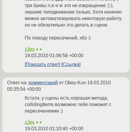
три буквы n,e и w это не извращение :) ),
лишние телодвижения только. Хотя конечно
можно автоматизировать некоторую работу,
но не обязательно это делать в сцене.
По поводу пересечений, хбз :)
zJes
★★
19.03.2010 01:06:58 +00:00
Показать ответ
Ссылка
Ответ на:
комментарий
от Obey-Kun
19.03.2010
00:35:54 +00:00
Кстати, у сцены есть хорошая метода,
collidingItems возможно тебе поможет с
пересечениями :)
zJes
★★
19.03.2010 01:10:40 +00:00