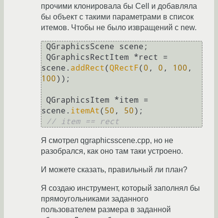
прочими клонировала бы Cell и добавляла
бы объект с такими параметрами в список
итемов. Чтобы не было извращений с new.
 QGraphicsScene scene;

 QGraphicsRectItem *rect = 
scene.
addRect
(
QRectF
(
0
, 
0
, 
100
, 
100
));

 QGraphicsItem *item = 
scene.
itemAt
(
50
, 
50
);

// item == rect
Я смотрел qgraphicsscene.cpp, но не
разобрался, как оно там таки устроено.
И можете сказать, правильный ли план?
Я создаю инструмент, который заполнял бы
прямоугольниками заданного
пользователем размера в заданной