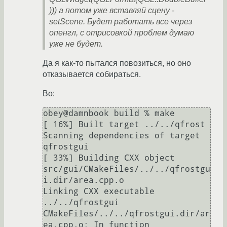
))) а потом уже вставляй сцену -
setScene. Будет работать все через
опенгл, с отрисовкой проблем думаю
уже не будет.
Да я как-то пытался повозиться, но оно
отказывается собираться.
Во:
obey@damnbook build % make    

[ 16%] Built target ../../qfrost

Scanning dependencies of target 
qfrostgui

[ 33%] Building CXX object 
src/gui/CMakeFiles/../../qfrostgu
i.dir/area.cpp.o                                                                                     

Linking CXX executable 
../../qfrostgui                                                                                                                           

CMakeFiles/../../qfrostgui.dir/ar
ea.cpp.o: In function 