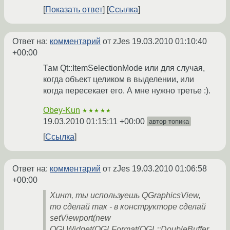
Показать ответ
Ссылка
Ответ на:
комментарий
от zJes
19.03.2010 01:10:40
+00:00
Там Qt::ItemSelectionMode или для случая,
когда объект целиком в выделении, или
когда пересекает его. А мне нужно третье :).
Obey-Kun
★★★★★
19.03.2010 01:15:11 +00:00
автор топика
Ссылка
Ответ на:
комментарий
от zJes
19.03.2010 01:06:58
+00:00
Хинт, ты используешь QGraphicsView,
то сделай так - в конструкторе сделай
setViewport(new
QGLWidget(QGLFormat(QGL::DoubleBuffer