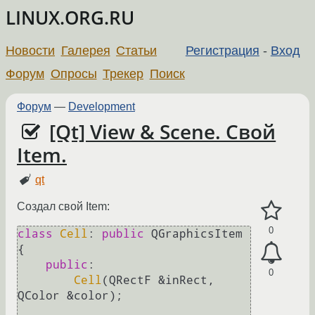
LINUX.ORG.RU
Новости
Галерея
Статьи
Регистрация
-
Вход
Форум
Опросы
Трекер
Поиск
Форум
—
Development
[Qt] View & Scene. Свой
Item.
qt
Создал свой Item:
0
class
Cell
: 
public
 QGraphicsItem

{

public
:

0
Cell
(QRectF &inRect, 
QColor &color);
