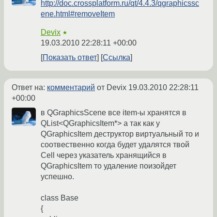
http://doc.crossplatform.ru/qt/4.4.3/qgraphicssc
ene.html#removeItem
Devix
★
19.03.2010 22:28:11 +00:00
Показать ответ
Ссылка
Ответ на:
комментарий
от Devix
19.03.2010 22:28:11
+00:00
в QGraphicsScene все item-ы хранятся в
QList<QGraphicsItem*> а так как у
QGraphicsItem деструктор виртуальный то и
соотвественно когда будет удалятся твой
Cell через указатель хранящийся в
QGraphicsItem то удаление поизойдет
успешно.
class Base
{