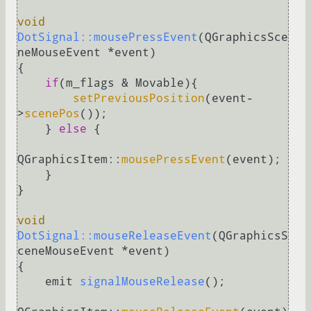
void
DotSignal::mousePressEvent
(QGraphicsSce
neMouseEvent *event)
{

if
(m_flags & Movable){

setPreviousPosition
(event-
>
scenePos
());

    } 
else
 {

QGraphicsItem::
mousePressEvent
(event);

    }

}

void
DotSignal::mouseReleaseEvent
(QGraphicsS
ceneMouseEvent *event)
{

emit 
signalMouseRelease
()
;
