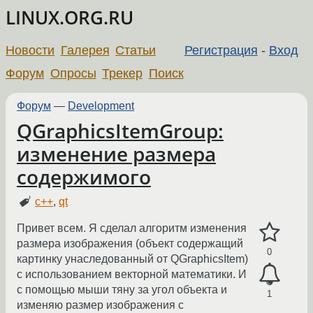
LINUX.ORG.RU
Новости
Галерея
Статьи
Регистрация
-
Вход
Форум
Опросы
Трекер
Поиск
Форум
—
Development
QGraphicsItemGroup:
изменение размера
содержимого
c++
,
qt
Привет всем. Я сделал алгоритм изменения
размера изображения (объект содержащий
0
картинку унаследованный от QGraphicsItem)
с использованием векторной математики. И
с помощью мыши тяну за угол объекта и
1
изменяю размер изображения с