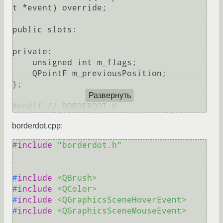
t *event) override;

public slots:

private:

    unsigned int m_flags;

    QPointF m_previousPosition;

};

Развернуть
borderdot.cpp:
#
include
"borderdot.h"
#
include
<QBrush>
#
include
<QColor>
#
include
<QGraphicsSceneHoverEvent>
#
include
<QGraphicsSceneMouseEvent>