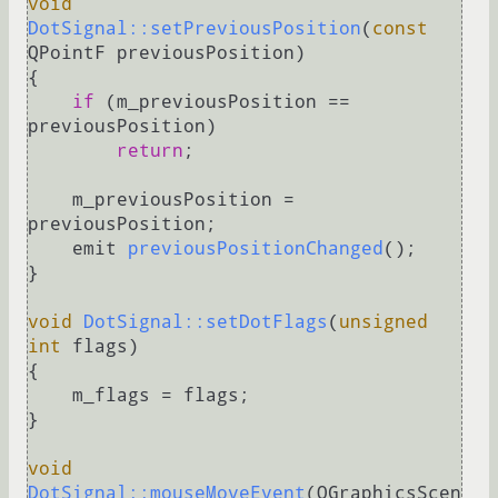
void
DotSignal::setPreviousPosition
(
const
QPointF previousPosition)
{

if
 (m_previousPosition == 
previousPosition)

return
;

    m_previousPosition = 
previousPosition;

emit 
previousPositionChanged
()
;

}

void
DotSignal::setDotFlags
(
unsigned
int
 flags)
{

    m_flags = flags;

}

void
DotSignal::mouseMoveEvent
(QGraphicsScen