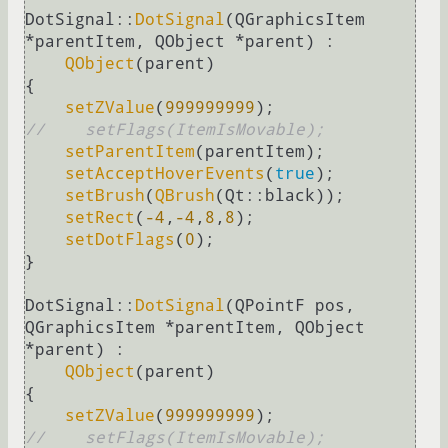
DotSignal::
DotSignal
(QGraphicsItem 
*parentItem, QObject *parent) :

QObject
(parent)

{

setZValue
(
999999999
//    setFlags(ItemIsMovable);
setParentItem
(parentItem);

setAcceptHoverEvents
(
true
);

setBrush
(
QBrush
(Qt::black));

setRect
(
-4
,
-4
,
8
,
8
);

setDotFlags
(
0
);

}

DotSignal::
DotSignal
(QPointF pos, 
QGraphicsItem *parentItem, QObject 
*parent) :

QObject
(parent)

{

setZValue
(
999999999
//    setFlags(ItemIsMovable);