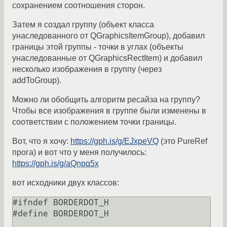
сохранением соотношения сторон.
Затем я создал группу (объект класса
унаследованного от QGraphicsItemGroup), добавил
границы этой группы - точки в углах (объекты
унаследованные от QGraphicsRectItem) и добавил
несколько изображения в группу (через
addToGroup).
Можно ли обобщить алгоритм ресайза на группу?
Чтобы все изображения в группе были изменены в
соответствии с положением точки границы.
Вот, что я хочу:
https://gph.is/g/EJxpeVQ
(это PureRef
прога) и вот что у меня получилось:
https://gph.is/g/aQnpq5x
вот исходники двух классов:
#ifndef BORDERDOT_H

#define BORDERDOT_H
