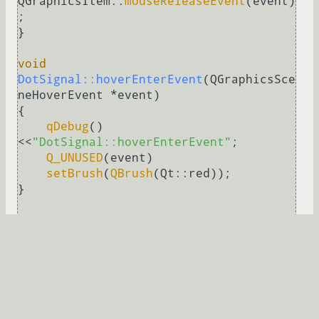
QGraphicsItem::
mouseReleaseEvent
(event)
;

}

void
DotSignal::hoverEnterEvent
(QGraphicsSce
neHoverEvent *event)
{

qDebug
()
<<
"DotSignal::hoverEnterEvent"
;

Q_UNUSED
(event)

setBrush
(
QBrush
(Qt::red));

}

void
DotSignal::hoverLeaveEvent
(QGraphicsSce
neHoverEvent *event)
{

qDebug
()
<<
"DotSignal::hoverLeaveEvent"
;

Q_UNUSED
(event)
