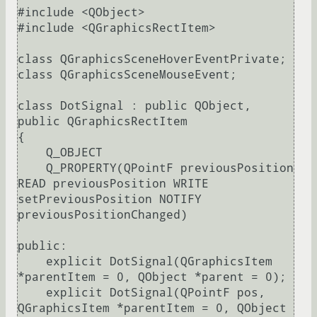
#include <QObject>

#include <QGraphicsRectItem>

class QGraphicsSceneHoverEventPrivate;

class QGraphicsSceneMouseEvent;

class DotSignal : public QObject, 
public QGraphicsRectItem

{

    Q_OBJECT

    Q_PROPERTY(QPointF previousPosition 
READ previousPosition WRITE 
setPreviousPosition NOTIFY 
previousPositionChanged)

public:

    explicit DotSignal(QGraphicsItem 
*parentItem = 0, QObject *parent = 0);

    explicit DotSignal(QPointF pos, 
QGraphicsItem *parentItem = 0, QObject 