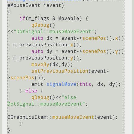
eMouseEvent *event)
{

if
(m_flags & Movable) {

qDebug
()
<<
"DotSignal::mouseMoveEvent"
;

auto
 dx = event->
scenePos
().
x
() 
- m_previousPosition.
x
();

auto
 dy = event->
scenePos
().
y
() 
- m_previousPosition.
y
();

moveBy
(dx,dy);

setPreviousPosition
(event-
>
scenePos
());

emit 
signalMove
(
this
, dx, dy)
;

    } 
else
 {

qDebug
()<<
"else 
DotSignal::mouseMoveEvent"
;

QGraphicsItem::
mouseMoveEvent
(event);

    }

}
