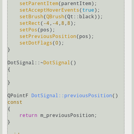
setParentItem
(parentItem);

setAcceptHoverEvents
(
true
);

setBrush
(
QBrush
(Qt::black));

setRect
(
-4
,
-4
,
8
,
8
);

setPos
(pos);

setPreviousPosition
(pos);

setDotFlags
(
0
);

}

DotSignal::~
DotSignal
()

{

}

QPointF 
DotSignal::previousPosition
()
const
{

return
 m_previousPosition;

}
