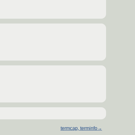
termcap, terminfo
→