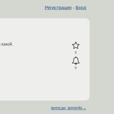
Регистрация
-
Вход
 какой.
0
0
termcap, terminfo
→