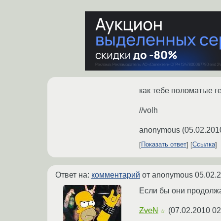
как тебе поломатые 
//volh
anonymous
(
05.02.201
Показать ответ
Ссылка
Ответ на:
комментарий
от anonymous
05.02.
Если бы они продолжа
ZveN
(
07.02.2010 02
☆