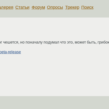
алерея
Статьи
Форум
Опросы
Трекер
Поиск
г чешется, но поначалу подумал что это, может быть, грибок
-beta-release