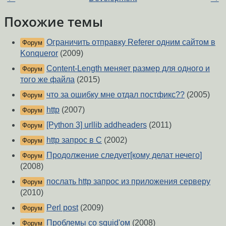
Похожие темы
Ограничить отправку Referer одним сайтом в
Форум
Konqueror
(2009)
Content-Length меняет размер для одного и
Форум
того же файла
(2015)
что за ошибку мне отдал постфикс??
(2005)
Форум
http
(2007)
Форум
[Python 3] urllib addheaders
(2011)
Форум
http запрос в C
(2002)
Форум
Продолжение следует[кому делат нечего]
Форум
(2008)
послать http запрос из приложения серверу
Форум
(2010)
Perl post
(2009)
Форум
Проблемы со squid'ом
(2008)
Форум