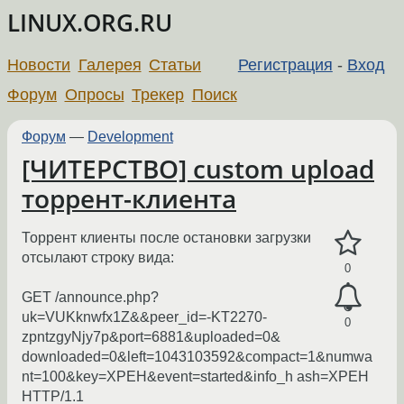
LINUX.ORG.RU
Новости
Галерея
Статьи
Регистрация
-
Вход
Форум
Опросы
Трекер
Поиск
Форум
—
Development
[ЧИТЕРСТВО] custom upload
торрент-клиента
Торрент клиенты после остановки загрузки
отсылают строку вида:
0
GET /announce.php?
uk=VUKknwfx1Z&&peer_id=-KT2270-
0
zpntzgyNjy7p&port=6881&uploaded=0&
downloaded=0&left=1043103592&compact=1&numwa
nt=100&key=XPEH&event=started&info_h ash=XPEH
HTTP/1.1