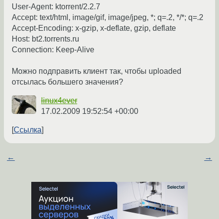
User-Agent: ktorrent/2.2.7
Accept: text/html, image/gif, image/jpeg, *; q=.2, */*; q=.2
Accept-Encoding: x-gzip, x-deflate, gzip, deflate
Host: bt2.torrents.ru
Connection: Keep-Alive
Можно подправить клиент так, чтобы uploaded
отсылась большего значения?
linux4ever
17.02.2009 19:52:54 +00:00
Ссылка
←
→