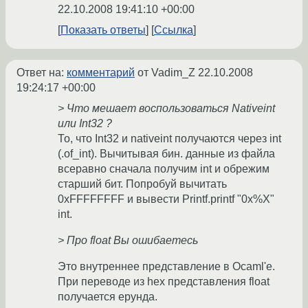
22.10.2008 19:41:10 +00:00
Показать ответы
Ссылка
Ответ на:
комментарий
от Vadim_Z
22.10.2008
19:24:17 +00:00
> Что мешает воспользоваться Nativeint
или Int32 ?
То, что Int32 и nativeint получаются через int
(.of_int). Вычитывая бин. данные из файла
всеравно сначала получим int и обрежим
старший бит. Попробуй вычитать
0xFFFFFFFF и вывести Printf.printf "0x%X"
int.
> Про float Вы ошибаетесь
Это внутреннее представление в Ocaml'e.
При переводе из hex представления float
получается ерунда.