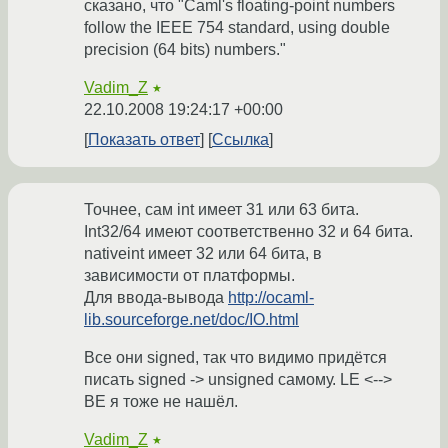
сказано, что "Caml's floating-point numbers
follow the IEEE 754 standard, using double
precision (64 bits) numbers."
Vadim_Z
★
22.10.2008 19:24:17 +00:00
Показать ответ
Ссылка
Точнее, сам int имеет 31 или 63 бита.
Int32/64 имеют соответственно 32 и 64 бита.
nativeint имеет 32 или 64 бита, в
зависимости от платформы.
Для ввода-вывода
http://ocaml-
lib.sourceforge.net/doc/IO.html
Все они signed, так что видимо придётся
писать signed -> unsigned самому. LE <-->
BE я тоже не нашёл.
Vadim_Z
★