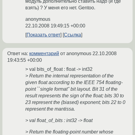
модуль дополнительно ставить надо (и где
взять) ? У меня его нет. Gentoo.
anonymous
22.10.2008 19:49:15 +00:00
Показать ответ
Ссылка
Ответ на:
комментарий
от anonymous
22.10.2008
19:43:55 +00:00
> val bits_of_float : float -> int32
> Return the internal representation of the
given float according to the IEEE 754 floating-
point ``single format'' bit layout. Bit 31 of the
result represents the sign of the float; bits 30 to
23 represent the (biased) exponent; bits 22 to 0
represent the mantissa.
> val float_of_bits : int32 -> float
> Return the floating-point number whose