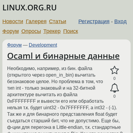
LINUX.ORG.RU
Новости
Галерея
Статьи
Регистрация
-
Вход
Форум
Опросы
Трекер
Поиск
Форум
—
Development
Ocaml и бинарные данные
Необходимо, например, из бин. файла
(открытого через open_in_bin) вычитать
0
беззнаковое целое. Но проблема в том, что
тип int - только знаковый и на 32-битной
архитектуре вычитать из файла
0
0xFFFFFFFF и вывести его или обработать
нельзя т.к. будет uint32 - 0x7FFFFFFF, а int32 - (-1).
Так же и для бинарного представления float будет
съедаться старший бит, что не допустимо. Еще бы,
ф-ции для перегона в Little-endian, т.к. стандартные