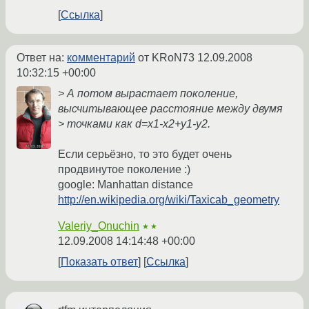
Ссылка
Ответ на:
комментарий
от KRoN73
12.09.2008
10:32:15 +00:00
> А потом вырастает поколение,
высчитывающее расстояние между двумя
> точками как d=x1-x2+y1-y2.
Если серьёзно, то это будет очень
продвинутое поколение :)
google: Manhattan distance
http://en.wikipedia.org/wiki/Taxicab_geometry
Valeriy_Onuchin
★★
12.09.2008 14:14:48 +00:00
Показать ответ
Ссылка