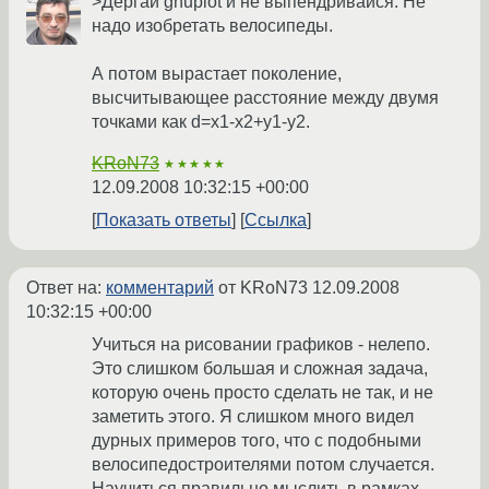
>Дергай gnuplot и не выпендривайся. Не
надо изобретать велосипеды.
А потом вырастает поколение,
высчитывающее расстояние между двумя
точками как d=x1-x2+y1-y2.
KRoN73
★★★★★
12.09.2008 10:32:15 +00:00
Показать ответы
Ссылка
Ответ на:
комментарий
от KRoN73
12.09.2008
10:32:15 +00:00
Учиться на рисовании графиков - нелепо.
Это слишком большая и сложная задача,
которую очень просто сделать не так, и не
заметить этого. Я слишком много видел
дурных примеров того, что с подобными
велосипедостроителями потом случается.
Научиться правильно мыслить в рамках