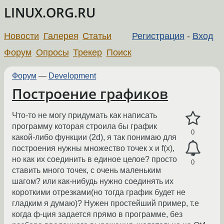
LINUX.ORG.RU
Новости
Галерея
Статьи
Регистрация
-
Вход
Форум
Опросы
Трекер
Поиск
Форум
—
Development
Построение графиков
Что-то не могу придумать как написать
программу которая строила бы график
0
какой-либо функции (2d), я так понимаю для
построения нужны множество точек x и f(x),
но как их соединить в единое целое? просто
0
ставить много точек, с очень маленьким
шагом? или как-нибудь нужно соединять их
короткими отрезками(но тогда график будет не
гладким я думаю)? Нужен простейший пример, т.е
когда ф-ция задается прямо в программе, без