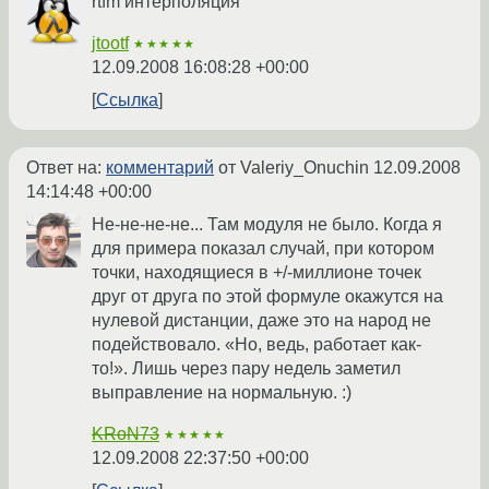
rtfm интерполяция
jtootf
★★★★★
12.09.2008 16:08:28 +00:00
Ссылка
Ответ на:
комментарий
от Valeriy_Onuchin
12.09.2008
14:14:48 +00:00
Не-не-не-не... Там модуля не было. Когда я
для примера показал случай, при котором
точки, находящиеся в +/-миллионе точек
друг от друга по этой формуле окажутся на
нулевой дистанции, даже это на народ не
подействовало. «Но, ведь, работает как-
то!». Лишь через пару недель заметил
выправление на нормальную. :)
KRoN73
★★★★★
12.09.2008 22:37:50 +00:00