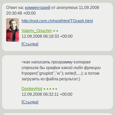
Ответ на:
комментарий
от anonymous
11.09.2008
20:30:48 +00:00
http://root.cern.ch/root/html/TGraph.html
Valeriy_Onuchin
★★
12.09.2008 06:18:33 +00:00
Ссылка
>как написать программу которая
строила бы график какой-либо функции
f=popen("gnuplot","w"); write(f,....); а потом
загрузить из файла результат:)
DonkeyHot
★★★★★
12.09.2008 06:32:11 +00:00
Ссылка