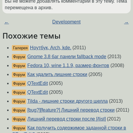
Вы не можете добавлять комментарии в эту тему. Тема
перемещена в архив.
←
Development
→
Похожие темы
Ноутбук, Arch, kde.
(2011)
Галерея
Gnome 3.8 баг панели fallback mode
(2013)
Форум
Fedora 10, wine 1.1.9, размер фонтов
(2008)
Форум
Как удалить лишние строки
(2005)
Форум
QTextEdit
(2005)
Форум
QTextEdit
(2005)
Форум
Tilda - лишние строки другого шелла
(2013)
Форум
[bug?][feature?] Лишний перевод строки
(2011)
Форум
Лишний перевод строки после [/list]
(2012)
Форум
Как получить содержимое заданной строки в
Форум