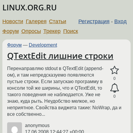
LINUX.ORG.RU
Новости
Галерея
Статьи
Регистрация
-
Вход
Форум
Опросы
Трекер
Поиск
Форум
—
Development
QTextEdit лишние строки
Перенаправляю stdout в QTextEdit (append-
ом), и там непредсказуемо появляются
0
пустые строки. Если запускаю программу в
консоли той же ширины, что и QTextEdit, то
такого поведения не наблюдается. Уже не
0
знаю, куда рыть. Неудобство мелкое, но
неприятное. Свойства виджета такие: NoWrap, да и
все собственно...
anonymous
17.06.2008 12:44:27 +00:00