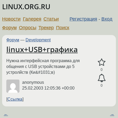
LINUX.ORG.RU
Новости
Галерея
Статьи
Регистрация
-
Вход
Форум
Опросы
Трекер
Поиск
Форум
—
Development
linux+USB+графика
Нужна интерфейсная программа для
общения с USB устройствами до 5
0
устролйств (Ки&#1031;в)
anonymous
0
25.02.2003 12:05:36 +00:00
Ссылка
←
→