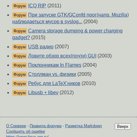
ICQ RIP
(2011)
Форум
При запуске GTK/GConfd прог(напр. Mozilla)
Форум
наблюдаеться мусор в syslog...
(2004)
Camera storage dumping & power charging
Форум
gadget?
(2015)
USB радио
(2007)
Форум
Ловите обзор всех(почти) GUI
(2003)
Форум
Поклонникам In Flames
(2004)
Форум
Столлман vs. физики
(2005)
Форум
Ребус для LaTeX'ников
(2010)
Форум
Libusb + libev
(2012)
Форум
О Сервере
-
Правила форума
-
Разметка Markdown
Вверх
Сообщить об ошибке
https://www.linux.org.ru/