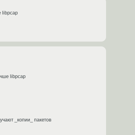
 libpcap
чше libpcap
учают _копии_ пакетов