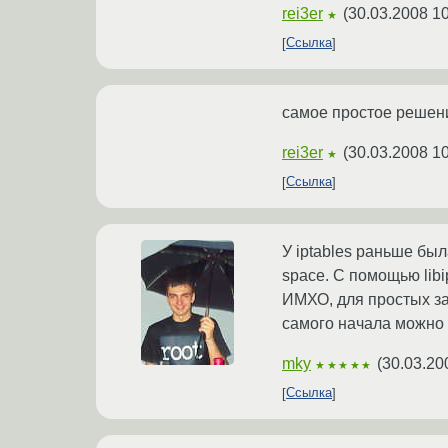
rei3er
(
30.03.2008 10
★
Ссылка
самое простое решение
rei3er
(
30.03.2008 10
★
Ссылка
У iptables раньше бы
space. С помощью lib
ИМХО, для простых зад
самого начала можно 
mky
(
30.03.20
★★★★★
Ссылка