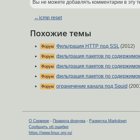
Вы не можете добавлять комментарии в эту т
←
iсmp rеset
Похожие темы
Фильтрация HTTP под SSL
(2012)
Форум
фильтрация пакетов по содержимо
Форум
фильтрация пакетов по содержимо
Форум
фильтрация пакетов по содержимо
Форум
ограничение канала под Squid
(200
Форум
О Сервере
-
Правила форума
-
Разметка Markdown
Сообщить об ошибке
https://www.linux.org.ru/