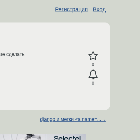
Регистрация
-
Вход
ше сделать.
0
0
django и метки <a name=...
→