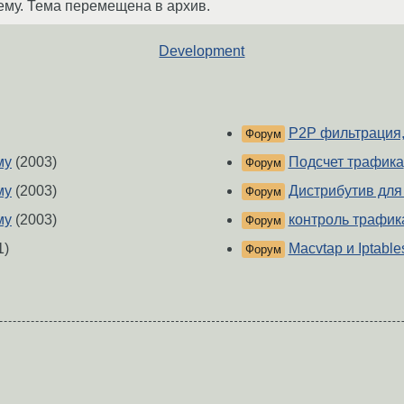
ему. Тема перемещена в архив.
Development
P2P фильтрация, 
Форум
му
(2003)
Подсчет трафика
Форум
му
(2003)
Дистрибутив дл
Форум
му
(2003)
контроль трафик
Форум
1)
Macvtap и Iptabl
Форум