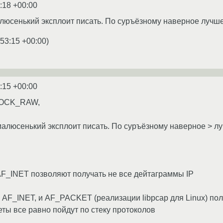
:18 +00:00
алюсенький эксплоит писать. По суръёзному наверное лучше
:53:15 +00:00
)
:15 +00:00
(SOCK_RAW,
 малюсенький эксплоит писать. По суръёзному наверное > лу
F_INET позволяют получать не все дейтаграммы IP
AF_INET, и AF_PACKET (реализации libpcap для Linux) пол
еты все равно пойдут по стеку протоколов