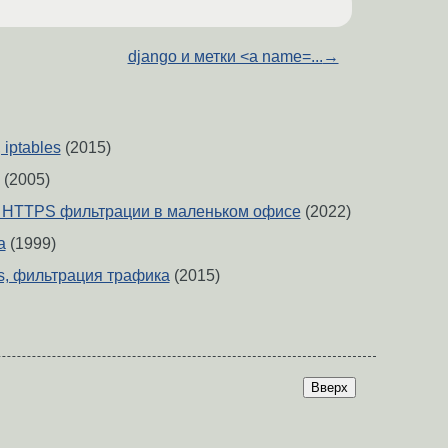
django и метки <a name=...
→
iptables
(2015)
(2005)
я HTTPS фильтрации в маленьком офисе
(2022)
а
(1999)
es, фильтрация трафика
(2015)
Вверх