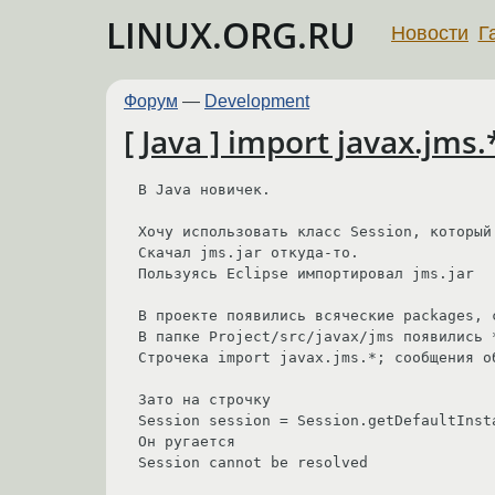
LINUX.ORG.RU
Новости
Г
Форум
—
Development
[ Java ] import javax.jms
В Java новичек.

Хочу использовать класс Session, который 
Скачал jms.jar откуда-то.

Пользуясь Eclipse импортировал jms.jar

В проекте появились всяческие packages, с
В папке Project/src/javax/jms появились 
Строчека import javax.jms.*; сообщения об
Зато на строчку

Session session = Session.getDefaultInsta
Он ругается

Session cannot be resolved
