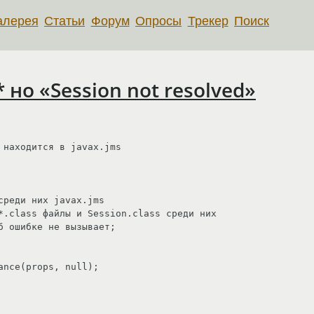
алерея
Статьи
Форум
Опросы
Трекер
Поиск
.* но «Session not resolved»
находится в javax.jms

реди них javax.jms

*.class файлы и Session.class среди них

 ошибке не вызывает;

nce(props, null); 
