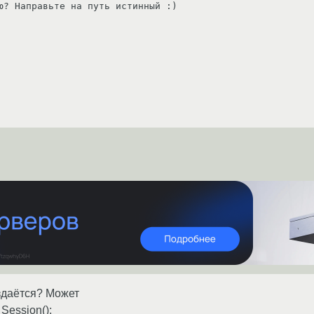
ю? Направьте на путь истинный :)
оздаётся? Может
Session();