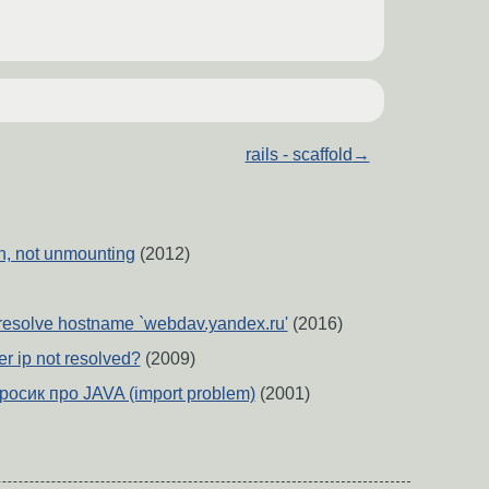
rails - scaffold
→
en, not unmounting
(2012)
resolve hostname `webdav.yandex.ru'
(2016)
er ip not resolved?
(2009)
осик про JAVA (import problem)
(2001)