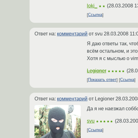
loki_
(
28.03.2008 1
★★
Ссылка
Ответ на:
комментарий
от svu
28.03.2008 11:
Я даю ответы так, чт
всём остальном, и это
Хотя я с мыслью о vim
Legioner
(
28.0
★★★★★
Показать ответ
Ссылка
Ответ на:
комментарий
от Legioner
28.03.200
Да я не наезжал соббс
svu
(
28.03.200
★★★★★
Ссылка