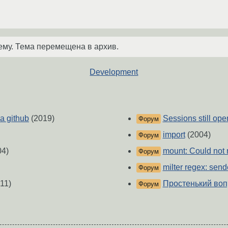
ему. Тема перемещена в архив.
Development
а github
(2019)
Sessions still op
Форум
import
(2004)
Форум
04)
mount: Could not 
Форум
milter regex: send
Форум
11)
Простенький вопр
Форум