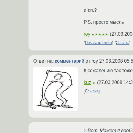
и т.п.?
P.S. просто мысль
roy
(
27.03.200
★★★★★
Показать ответ
Ссылка
Ответ на:
комментарий
от roy
27.03.2008 05:
К сожалению так тоже н
kuz
(
27.03.2008 14:3
★
Ссылка
> Вот. Может я вооб