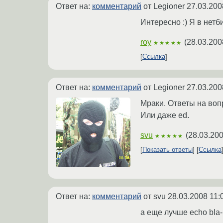
Ответ на:
комментарий
от Legioner
27.03.200
Интересно :) Я в нетб
roy
(
28.03.200
★★★★★
Ссылка
Ответ на:
комментарий
от Legioner
27.03.200
Мраки. Ответы на воп
Или даже ed.
svu
(
28.03.200
★★★★★
Показать ответы
Ссылка
Ответ на:
комментарий
от svu
28.03.2008 11:
а еще лучше echo bla-b