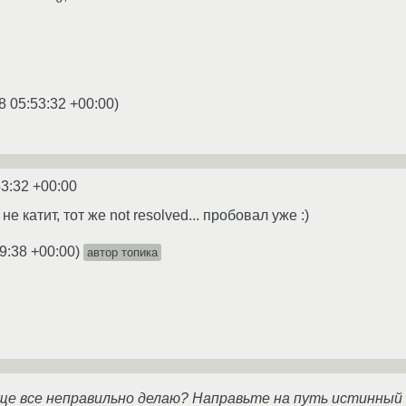
8 05:53:32 +00:00
)
53:32 +00:00
е катит, тот же not resolved... пробовал уже :)
9:38 +00:00
)
автор топика
ще все неправильно делаю? Направьте на путь истинный 