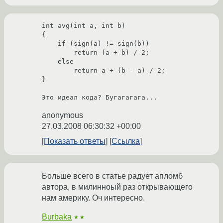
int avg(int a, int b)

{

    if (sign(a) != sign(b))

        return (a + b) / 2;

    else

        return a + (b - a) / 2;

}

Это идеал кода? Бугагагага...
anonymous
27.03.2008 06:30:32 +00:00
Показать ответы
Ссылка
Больше всего в статье радует апломб
автора, в милинноый раз открывающего
нам америку. Оч интересно.
Burbaka
★★