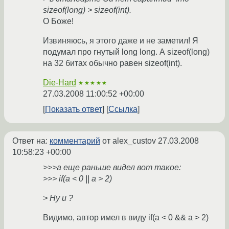
sizeof(long) > sizeof(int).
О Боже!
Извиняюсь, я этого даже и не заметил! Я
подумал про гнутый long long. А sizeof(long)
на 32 битах обычно равен sizeof(int).
Die-Hard
★★★★★
27.03.2008 11:00:52 +00:00
Показать ответ
Ссылка
Ответ на:
комментарий
от alex_custov
27.03.2008
10:58:23 +00:00
>>>а еще раньше видел вот такое:
>>> if(a < 0 || a > 2)
> Ну и ?
Видимо, автор имел в виду if(a < 0 && a > 2)