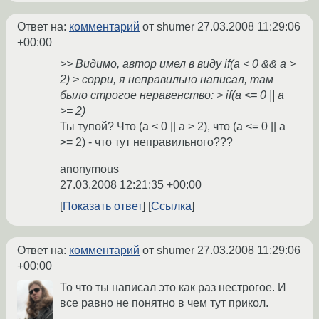
Ответ на:
комментарий
от shumer
27.03.2008 11:29:06
+00:00
>> Видимо, автор имел в виду if(a < 0 && a >
2) > сорри, я неправильно написал, там
было строгое неравенство: > if(a <= 0 || a
>= 2)
Ты тупой? Что (a < 0 || a > 2), что (a <= 0 || a
>= 2) - что тут неправильного???
anonymous
27.03.2008 12:21:35 +00:00
Показать ответ
Ссылка
Ответ на:
комментарий
от shumer
27.03.2008 11:29:06
+00:00
То что ты написал это как раз нестрогое. И
все равно не понятно в чем тут прикол.