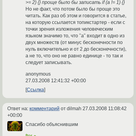
>= 2) {} проще было бы записать if (a != 1) {}
Но не факт, что потом было бы проще это
читать. Как раз об этом и говорится в статье,
на которую ссылается топикстартер - если с
точки зрения изложения человеческим
языком значимо то, что "а" входит в одно из
двух множеств (от минус бесконечности по
нуль включительно и от 2 до бесконечности),
а не то, что оно не равно единице - то так и
следует записывать.
anonymous
27.03.2008 12:41:32 +00:00
Ссылка
Ответ на:
комментарий
от dilmah
27.03.2008 11:08:42
+00:00
Спасибо объяснившим
ftor