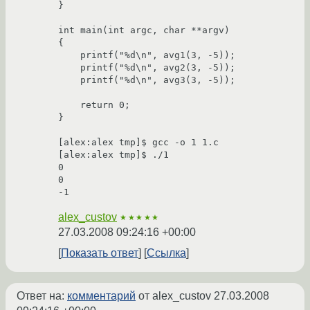
}

int main(int argc, char **argv)

{

    printf("%d\n", avg1(3, -5));

    printf("%d\n", avg2(3, -5));

    printf("%d\n", avg3(3, -5));

    return 0;

}

[alex:alex tmp]$ gcc -o 1 1.c

[alex:alex tmp]$ ./1

0

0

alex_custov
★★★★★
27.03.2008 09:24:16 +00:00
Показать ответ
Ссылка
Ответ на:
комментарий
от alex_custov
27.03.2008