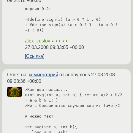
09:24:16 +00:00
версия 0.2:

-#define sign(a) (a > 0 ? 1 : 0)

+ #define sign(a) (a > 0 ? 1 : (a < 0 ? 
alex_custov
★★★★★
27.03.2008 09:33:05 +00:00
Ссылка
Ответ на:
комментарий
от anonymous
27.03.2008
09:03:36 +00:00
>Как два пальца...

>int avg(int a, int b) { return a/2 + b/2 
+ a & b & 1; }

>Но в большинстве случаев хватит (a+b)/2

А можно так?

int avg(int a, int b){

   long sum = a+b;
