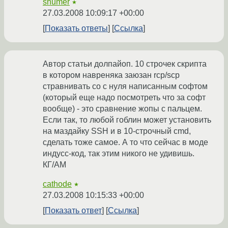
shumer
★
27.03.2008 10:09:17 +00:00
Показать ответы
Ссылка
Автор статьи долпайоп. 10 строчек скрипта
в котором навреняка заюзан rcp/scp
стравнивать со с нуля написанным софтом
(который еще надо посмотреть что за софт
вообще) - это сравнение жопы с пальцем.
Если так, то любой гоблин может установить
на маздайку SSH и в 10-строчный cmd,
сделать тоже самое. А то что сейчас в моде
индусс-код, так этим никого не удивишь.
КГ/АМ
cathode
★
27.03.2008 10:15:33 +00:00
Показать ответ
Ссылка