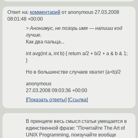
Ответ на:
комментарий
от anonymous
27.03.2008
08:01:48 +00:00
> Анонимус, не позорь имя — напиши код
лучше.
Как два пальца...
int avg(int a, int b) { return a/2 + b/2 + a & b & 1;
}
Но в большинстве случаев хватит (a+b)/2
anonymous
27.03.2008 09:03:36 +00:00
Показать ответы
Ссылка
В принципе весь смысл статьи умещается в
единственной фразе: "Почитайте The Art of
UNIX Programming, поизучайте вообще