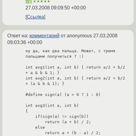
ttnl
★★★★★
27.03.2008 09:09:50 +00:00
Ссылка
Ответ на:
комментарий
от anonymous
27.03.2008
09:03:36 +00:00
ну да, как два пальца. Может, с тремя 
пальцами получиться ? :)

int avg1(int a, int b) { return a/2 + b/2 
+ a & b & 1; }

int avg2(int a, int b) { return a/2 + b/2 
+ (a & b & 1); }

#define sign(a) (a > 0 ? 1 : 0)

int avg3(int a, int b)

{

    if(sign(a) != sign(b))

        return (a + b) / 2;

    else

        return a + (b - a) / 2;
