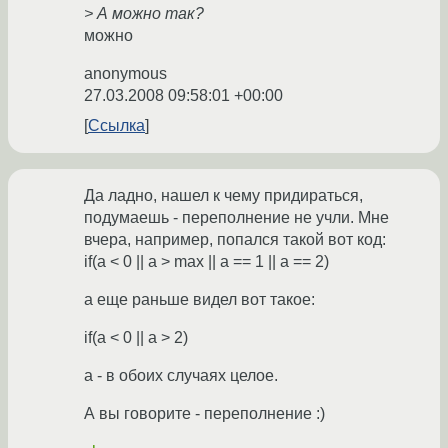
> А можно так?
можно
anonymous
27.03.2008 09:58:01 +00:00
Ссылка
Да ладно, нашел к чему придираться,
подумаешь - переполнение не учли. Мне
вчера, например, попался такой вот код:
if(a < 0 || a > max || a == 1 || a == 2)
а еще раньше видел вот такое:
if(a < 0 || a > 2)
а - в обоих случаях целое.
А вы говорите - переполнение :)