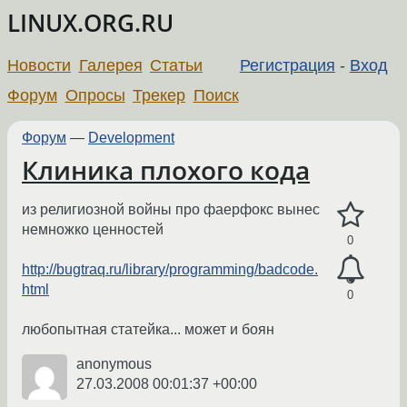
LINUX.ORG.RU
Новости
Галерея
Статьи
Регистрация
-
Вход
Форум
Опросы
Трекер
Поиск
Форум
—
Development
Клиника плохого кода
из религиозной войны про фаерфокс вынес
немножко ценностей
0
http://bugtraq.ru/library/programming/badcode.
html
0
любопытная статейка... может и боян
anonymous
27.03.2008 00:01:37 +00:00