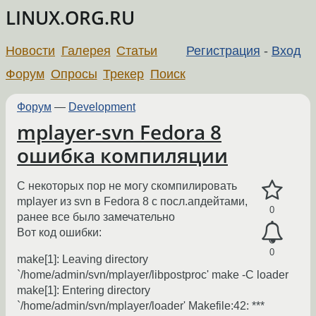
LINUX.ORG.RU
Новости
Галерея
Статьи
Регистрация
-
Вход
Форум
Опросы
Трекер
Поиск
Форум
—
Development
mplayer-svn Fedora 8
ошибка компиляции
С некоторых пор не могу скомпилировать
mplayer из svn в Fedora 8 с посл.апдейтами,
0
ранее все было замечательно
Вот код ошибки:
0
make[1]: Leaving directory
`/home/admin/svn/mplayer/libpostproc' make -C loader
make[1]: Entering directory
`/home/admin/svn/mplayer/loader' Makefile:42: ***