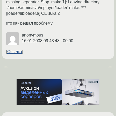
missing separator. Stop. make[1]: Leaving directory
`/home/admin/svn/mplayer/loader' make: ***
[loader/libloader.a] Ошибка 2
кто как решал проблему
anonymous
16.01.2008 09:43:48 +00:00
Ссылка
←
→