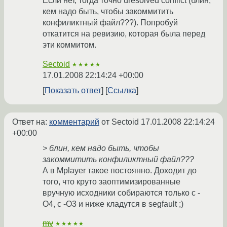
Если нет, тогда точно uresolved conflict (блин,
кем надо быть, чтобы закоммитить
конфиликтный файл???). Попробуй
откатится на ревизию, которая была перед
эти коммитом.
Sectoid
★★★★★
17.01.2008 22:14:24 +00:00
Показать ответ
Ссылка
Ответ на:
комментарий
от Sectoid
17.01.2008 22:14:24
+00:00
> блин, кем надо быть, чтобы
закоммитить конфиликтный файл???
А в Mplayer такое постоянно. Доходит до
того, что круто заоптимизированные
вручную исходники собираются только с -
O4, с -O3 и ниже кладутся в segfault ;)
mv
★★★★★