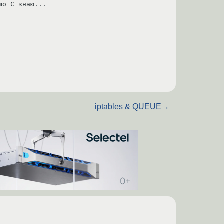
шо C знаю...
iptables & QUEUE
→