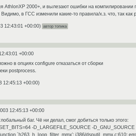
ня AthlonXP 2000+, и вылезают ошибки на компилировании п
Видимо, в ГСС изменили какие-то правила/х.з. что, так как
3 12:43:01 +00:00
)
автор топика
12:43:01 +00:00
можно в опциях configure отказаться от сборки
ки postprocess.
3 12:45:13 +00:00
)
2003 12:45:13 +00:00
глобальный баг. Чё ни делал, смог добиться только этого:
FFSET_BITS=64 -D_LARGEFILE_SOURCE -D_GNU_SOURCE -c -o
unction `h263_h_loop_filter_mmx': i386/dsputil_mmx.c:610: error: