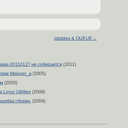
iptables & QUEUE
→
vaapi-20110127 не собирается
(2011)
орке Mplayer_а
(2005)
ом
(2005)
 Linux Utilities
(2008)
ошибка сборки.
(2004)