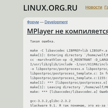
LINUX.ORG.RU
Новости
Г
Форум
—
Development
MPlayer не компиляетс
Такая ошибка. 

make -C libavcodec LIBPREF=lib LIBSUF=.a

make[1]: Entering directory `/home/wolf/
cc -march=athlon-xp -D_REENTRANT -D_LARG
I/usr/lib/glib/include -I/usr/X11R6/incl
-o libpostproc/postprocess.o libpostproc/
libpostproc/postprocess_template.c: In fu
libpostproc/postprocess_template.c:1155:
make[1]: *** [libpostproc/postprocess.o] 
make[1]: Leaving directory `/home/wolf/M
make: *** [libavcodec/libavcodec.a] Ошибк
gcc-3.3.2,glibc-2.3.2

Slackware 9.1. Я так понимаю, это из-за 