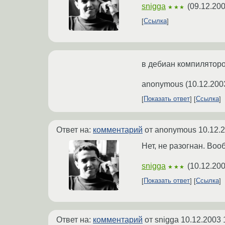
snigga
(
09.12.200
★★★
Ссылка
в дебиан компиляторо
anonymous
(
10.12.200
Показать ответ
Ссылка
Ответ на:
комментарий
от anonymous
10.12.
Нет, не разогнан. Воо
snigga
(
10.12.200
★★★
Показать ответ
Ссылка
Ответ на:
комментарий
от snigga
10.12.2003 