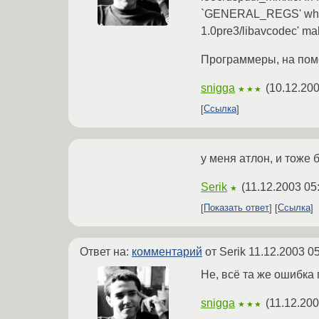
`GENERAL_REGS' while r
1.0pre3/libavcodec' ma
Программеры, на помо
snigga
(
10.12.200
★★★
Ссылка
у меня атлон, и тоже 
Serik
(
11.12.2003 05
★
Показать ответ
Ссылка
Ответ на:
комментарий
от Serik
11.12.2003 05
Не, всё та же ошибка
snigga
(
11.12.200
★★★