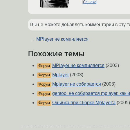
Ссылка
Вы не можете добавлять комментарии в эту т
←
MPlayer не компиляется
Похожие темы
MPlayer не компиляется
(2003)
Форум
Mplayer
(2003)
Форум
Mplayer не собирается
(2003)
Форум
gentoo. не собирается mplayer. как
Форум
Ошибка при сборке Mplayer'а
(2005)
Форум