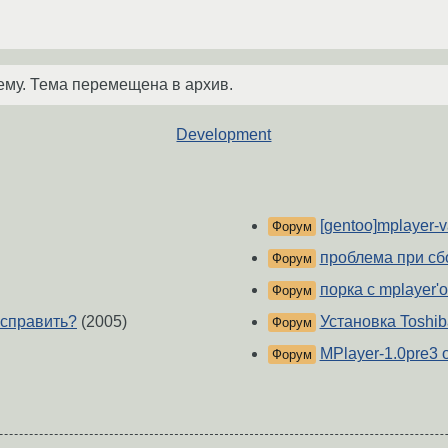
ему. Тема перемещена в архив.
Development
[gentoo]mplayer-
Форум
проблема при сб
Форум
порка с mplayer'
Форум
 исправить?
(2005)
Установка Toshiba
Форум
MPlayer-1.0pre3 
Форум