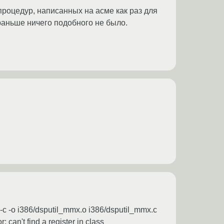
роцедур, написанных на асме как раз для
 раньше ничего подобного не было.
 i386/dsputil_mmx.o i386/dsputil_mmx.c
 can't find a register in class