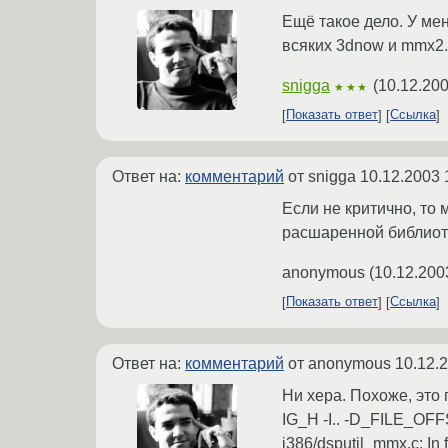
Ещё такое дело. У ме
всяких 3dnow и mmx2. 
snigga
(
10.12.200
★★★
Показать ответ
Ссылка
Ответ на:
комментарий
от snigga
10.12.2003 
Если не критично, то 
расшаренной библиоте
anonymous
(
10.12.200
Показать ответ
Ссылка
Ответ на:
комментарий
от anonymous
10.12.
Ни хера. Похоже, это 
IG_H -I.. -D_FILE_O
i386/dsputil_mmx.c: In f