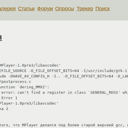
алерея
Статьи
Форум
Опросы
Трекер
Поиск
я
MPlayer-1.0pre3/libavcodec'

EFILE_SOURCE -D_FILE_OFFSET_BITS=64 -I/usr/include/gtk-1
ude -DHAVE_AV_CONFIG_H -I.. -D_FILE_OFFSET_BITS=64 -D_LAR
postprocess.c

nction `dering_MMX2':

 error: can't find a register in class `GENERAL_REGS' whi
Error 1

Player-1.0pre3/libavcodec'

а 2

того, что MPlayer делался под более старой версией gcc, н