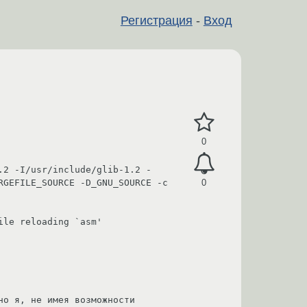
Регистрация
-
Вход
0
.2 -I/usr/include/glib-1.2 -
GEFILE_SOURCE -D_GNU_SOURCE -c 
0
le reloading `asm'

о я, не имея возможности 