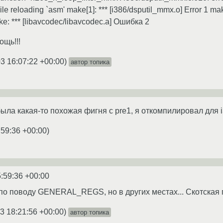
eloading `asm' make[1]: *** [i386/dsputil_mmx.o] Error 1 make
ke: *** [libavcodec/libavcodec.a] Ошибка 2
щь!!!
3 16:07:22 +00:00
)
автор топика
была какая-то похожая фигня с pre1, я откомпилировал для 
:59:36 +00:00
)
:59:36 +00:00
 по поводу GENERAL_REGS, но в других местах... Скотская 
3 18:21:56 +00:00
)
автор топика