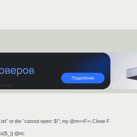
s.txt" or die "cannot open: $!"; my @m=<F>; Close F
oi($_)} @m;