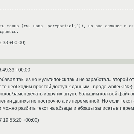
---------------------------------------------------------
ть можно (см. напр. pcrepartial(3)), но оно сложнее и ско
9:33 +00:00
)
6:49:33 +00:00
бавал так, из но мультипоиск так и не заработал.. второй от
то необходим простой доступ к данным . вроде while(<IN>){do 
сков/замен делать и других штук с большим кол-вой файлов.
чтении даннхы не построчно а из переменной. Но если текст
о можно разбить текст на абзацы и абзацы записать в перем
7 19:53:20 +00:00
)