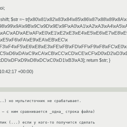
oi;
= shift; $str =~ tr[\x80\x81\x82\x83\x84\x85\x86\x87\x88\x89\x8
x98\x99\x9A\x9B\x9C\x9D\x9E\x9F\xA0\xA1\xA2\xA3\xA4\xA5\x
\xAC\xAD\xAE\xAF\xE0\xE1\xE2\xE3\xE4\xE5\xE6\xE7\xE8\xE
4\xE5\xF6\xFA\xE9\xEA\xEB\xEC\x
F3\xF4\xF5\xE6\xE8\xE3\xFE\xFB\xFD\xFF\xF9\xF8\xFC\xE0\x
xC5\xD6\xDA\xC9\xCA\xCB\xCC\xCD\xCE\xCF\xD0\xD2\xD3\x
D\xDF\xD9\xD8\xDC\xC0\xD1\xB3\xA3]; return $str; }
10:42:17 +00:00
)
..) но мультисточник не срабатывает.

 — с ним сравнивается _одна_ строка файла)

лик (...) если у кого-то получится сделать
