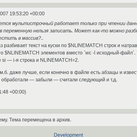
2007 19:53:20 +00:00
чается мультистрочный работает только при чтении даннх
в переменную нельзя записать. Может как-то можно разб
естить в массив?..
з разбивает текст на куски по $NLINEMATCH строк и натравл
о $NLINEMATCH элементов вместо `wc -l исходный-файл`. Т
 где si — i-я строка и NLINEMATCH=2.
.б. даже лучше, если конечно в файле есть абзацы и извес
 обработали — забыли — считали следующий и т.д.
1:48 +00:00
)
ему. Тема перемещена в архив.
Development