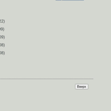
22)
9)
09)
08)
08)
Вверх