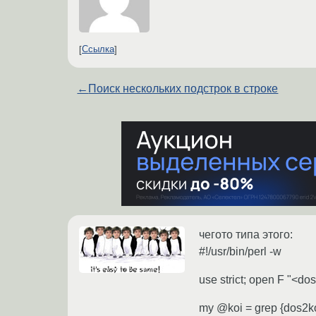
Ссылка
←
Поиск нескольких подстрок в строке
чегото типа этого:
#!/usr/bin/perl -w
use strict; open F "<do
my @koi = grep {dos2k