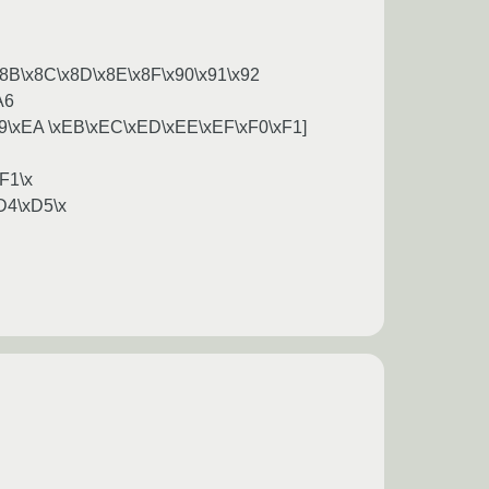
A\x8B\x8C\x8D\x8E\x8F\x90\x91\x92
A6
9\xEA \xEB\xEC\xED\xEE\xEF\xF0\xF1]
F1\x
D4\xD5\x