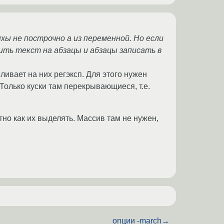
ы не построчно а из переменной. Но если
ить текст на абзацы и абзацы записать в
ивает на них регэксп. Для этого нужен
олько куски там перекрывающиеся, т.е.
тно как их выделять. Массив там не нужен,
опции -march
→