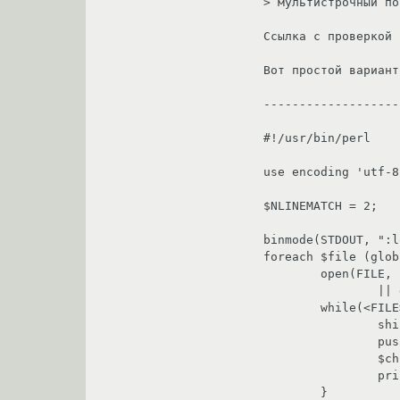
> мультистрочный по
Ссылка с проверкой 
Вот простой вариант
-------------------
#!/usr/bin/perl

use encoding 'utf-8'
$NLINEMATCH = 2;

binmode(STDOUT, ":l
foreach $file (glob
	open(FILE, "<:crlf:encoding(cp866)", $file)

		|| die "Can't open $file: $!\n";

	while(<FILE>) {

		shift @last if @last >= $NLINEMATCH;

		push @last, $_;

		$chunk = join('', @last);

		print "Match: $1\n" if $chunk =~ /(1\nСтрока)/sm;

	}
