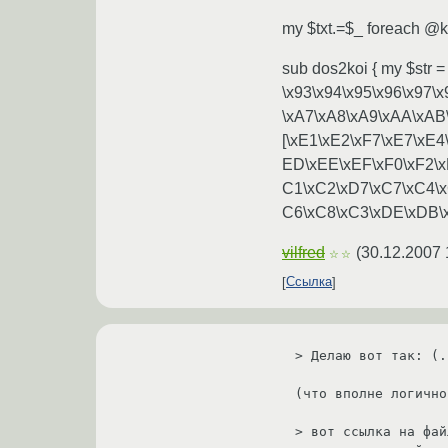
my $txt.=$_ foreach @k
sub dos2koi { my $str 
\x93\x94\x95\x96\x97\
\xA7\xA8\xA9\xAA\xAB
[\xE1\xE2\xF7\xE7\xE
ED\xEE\xEF\xF0\xF2\x
C1\xC2\xD7\xC7\xC4\
C6\xC8\xC3\xDE\xDB\xD
vilfred
(
30.12.2007 
☆☆
Ссылка
> Делаю вот так: (.
(что вполне логично
> вот ссылка на фай