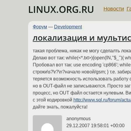
LINUX.ORG.RU
Новости
Г
Форум
—
Development
локализация и мультис
такая проблема, никак не могу сделалть лок
Делаю вот так: while(<*.txt>){open(IN,"$_"){ 
Пробовал вот так: use encoding 'cp866'; while (<*
строки\s?\r?\n?начало новой/gsm; } т.е. з
теряется возможность использовать работу с
но в OUT-файл не записываются. Просто заг
процесс, но OUT файл остается нулевым. Вид
с этой кодировкой
http://www.sql.ru/forum/act
дайте знать, пожалуйста!
anonymous
29.12.2007 19:58:01 +00:00