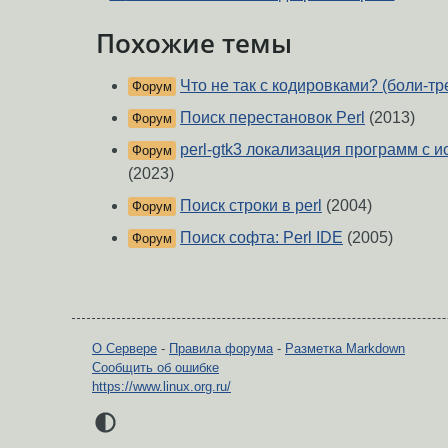
Похожие темы
Что не так с кодировками? (боли-тр
Форум
Поиск перестановок Perl
(2013)
Форум
perl-gtk3 локализация программ с ис
Форум
(2023)
Поиск строки в perl
(2004)
Форум
Поиск софта: Perl IDE
(2005)
Форум
О Сервере
-
Правила форума
-
Разметка Markdown
Сообщить об ошибке
https://www.linux.org.ru/