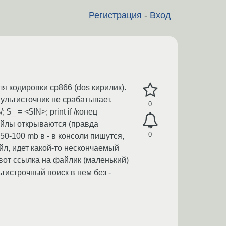
Регистрация
-
Вход
я кодировки cp866 (dos кирилик).
о мультисточник не срабатывает.
0
; $_ = <$IN>; print if /конец
файлы открываются (правда
0
50-100 mb в - в консоли пишутся,
йл, идет какой-то нескончаемый
вот ссылка на файлик (маленький)
ьтистрочный поиск в нем без -