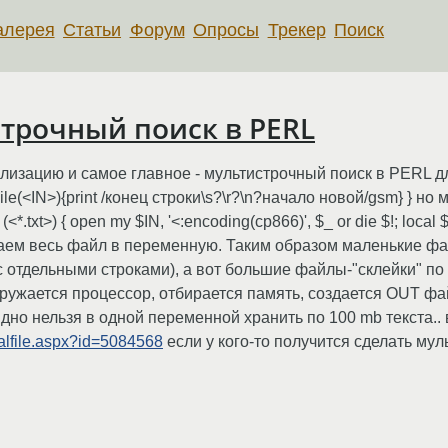
алерея
Статьи
Форум
Опросы
Трекер
Поиск
трочный поиск в PERL
ализацию и самое главное - мультистрочный поиск в PERL дл
while(<IN>){print /конец строки\s?\r?\n?начало новой/gsm} } н
.txt>) { open my $IN, '<:encoding(cp866)', $_ or die $!; local $/
абираем весь файл в переменную. Таким образом маленькие 
 отдельными строками), а вот большие файлы-"склейки" по 
ружается процессор, отбирается память, создается OUT фа
но нельзя в одной переменной хранить по 100 mb текста.. 
ualfile.aspx?id=5084568
если у кого-то получится сделать мул