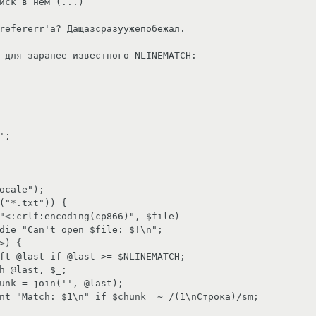
иск в нем (...)

refererr'а? Дащазсразуужепобежал.

 для заранее известного NLINEMATCH:

---------------------------------------------------------
;

ocale");

("*.txt")) {
