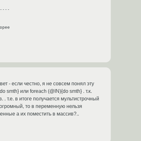
---

рее

вет - если честно, я не совсем понял эту
smth} или foreach (@IN){do smth} . т.к.
 . т.е. в итоге получается мультистрочный
 огромный, то в переменную нельзя
енные а их поместить в массив?..