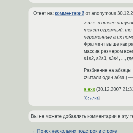
Ответ на:
комментарий
от anonymous
30.12.
> т.е. в итоге полу
текст огромный, то 
переменные а их пом
Фрагмент выше как ра
массив размером всег
s1s2, s2s3, s3s4, ...,
Разбиение на абзацы м
считали один абзац —
alexs
(
30.12.2007 21:3
Ссылка
Вы не можете добавлять комментарии в эту т
←
Поиск нескольких подстрок в строке