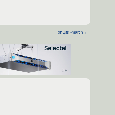
опции -march
→