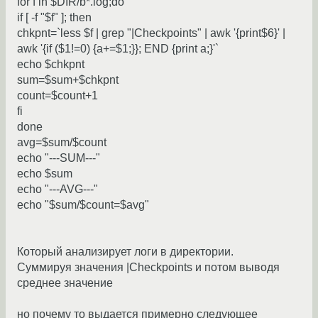
for f in $DIR/b*.log;do
if [ -f "$f" ]; then
chkpnt=`less $f | grep "|Checkpoints" | awk '{print$6}' |
awk '{if ($1!=0) {a+=$1;}}; END {print a;}'`
echo $chkpnt
sum=$sum+$chkpnt
count=$count+1
fi
done
avg=$sum/$count
echo "---SUM---"
echo $sum
echo "---AVG---"
echo "$sum/$count=$avg"
Который анализирует логи в директории.
Суммируя значения |Checkpoints и потом выводя
среднее значение
но почему то выдается примерно следующее