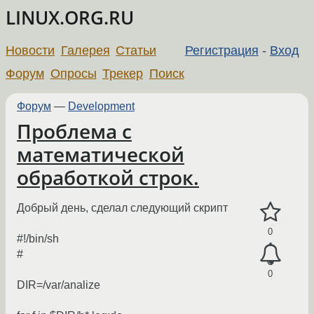
LINUX.ORG.RU
Новости
Галерея
Статьи
Регистрация
-
Вход
Форум
Опросы
Трекер
Поиск
Форум
—
Development
Проблема с
математической
обработкой строк.
Добрый день, сделал следующий скрипт
0
#!/bin/sh
#
0
DIR=/var/analize