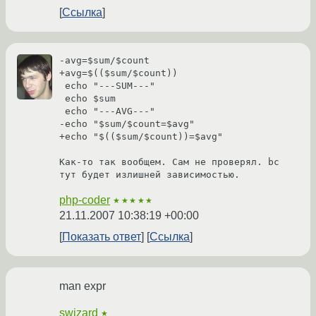
Ссылка
-avg=$sum/$count

+avg=$(($sum/$count))

 echo "---SUM---"

 echo $sum

 echo "---AVG---"

-echo "$sum/$count=$avg"

+echo "$(($sum/$count))=$avg"

Как-то так вообщем. Сам не проверял. bc 
тут будет излишней зависимостью.
php-coder
★★★★★
21.11.2007 10:38:19 +00:00
Показать ответ
Ссылка
man expr
swizard
★