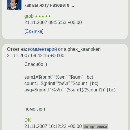
как вы яхту назовете ...
grob
★★★★★
21.11.2007 09:55:53 +00:00
Ссылка
Ответ на:
комментарий
от alphex_kaanoken
21.11.2007 09:42:16 +00:00
Спасибо :)
sum1=$(printf "%s\n" "$sum" | bc)
count1=$(printf "%s\n" "$count" | bc)
avg=$(printf "%s\n" "($sum1)/($count1)" | bc)
помогло )
DK
21.11.2007 10:12:22 +00:00
автор топика