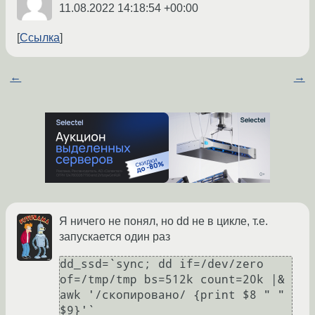
11.08.2022 14:18:54 +00:00
Ссылка
←
→
Я ничего не понял, но dd не в цикле, т.е.
запускается один раз
dd_ssd=`sync; dd if=/dev/zero 
of=/tmp/tmp bs=512k count=20k |& 
awk '/скопировано/ {print $8 " "  
$9}'`
