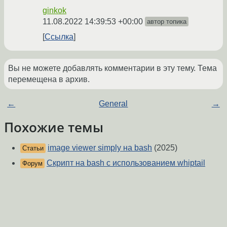
ginkok
11.08.2022 14:39:53 +00:00
автор топика
Ссылка
Вы не можете добавлять комментарии в эту тему. Тема
перемещена в архив.
←
General
→
Похожие темы
image viewer simply на bash
(2025)
Статьи
Скрипт на bash с использованием whiptail
Форум
(2017)
php-fpm.sh долго выполняеться.
(2016)
Форум
Статистика postfix на bash для zabbix
(2018)
Форум
Не отрабатывает скрипт через cron
(2012)
Форум