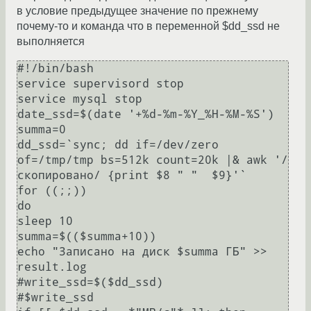
в условие предыдущее значение по прежнему
почему-то и команда что в переменной $dd_ssd не
выполняется
#!/bin/bash

service supervisord stop

service mysql stop

date_ssd=$(date '+%d-%m-%Y_%H-%M-%S')

summa=0

dd_ssd=`sync; dd if=/dev/zero 
of=/tmp/tmp bs=512k count=20k |& awk '/
скопировано/ {print $8 " "  $9}'`

for ((;;))

do

sleep 10

summa=$(($summa+10))

echo "Записано на диск $summa ГБ" >> 
result.log

#write_ssd=$($dd_ssd)

#$write_ssd
