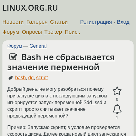
LINUX.ORG.RU
Новости
Галерея
Статьи
Регистрация
-
Вход
Форум
Опросы
Трекер
Поиск
Форум
—
General
Bash не сбрасывается
значение перменной
bash
,
dd
,
script
Добрый день, не могу разобраться почему
при запуске цикла с последующим запуском
0
игнорируется запуск переменной $dd_ssd и
скрипт просто считывает значение
предыдущей переменной?
1
Пример: Запускаю скрипт, в условие проверяется
скорость диска. Далее когда новый цикл запускается