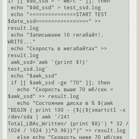
if [[ $dd_ssd = *"MB/c"* ]]; then

 echo "$dd_ssd" > test_ssd.log

 echo "===============START TEST 
$date_ssd=================" >> 
result.log

 echo "Записываем 10 гигабайт!. 
WRITE..."

 echo "Скорость в мегабайтах" >> 
result.log

 awk_ssd=`awk '{print $1}' 
test_ssd.log`

 echo "$awk_ssd"

 if [[ $awk_ssd -ge "70" ]]; then

   echo "Скорость выше 70 мб/сек = 
$awk_ssd" >> result.log

   echo "Состояние диска в % $(awk 
"BEGIN { print 100 - ($(($(smartctl -x 
/dev/sda | awk '/241 
Total_LBAs_Written/ {print $8}') * 32 / 
1024 / 1024 ))*0.96)}")" >> result.log

   else echo "Скорость ниже 70 мб/сек 