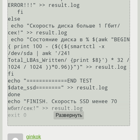
ERROR!!!" >> result.log

   fi

else

 echo "Скорость диска больше 1 Гбит/
сек!" >> result.log

 echo "Состояние диска в % $(awk "BEGIN 
{ print 100 - ($(($(smartctl -x 
/dev/sda | awk '/241 
Total_LBAs_Written/ {print $8}') * 32 / 
1024 / 1024 ))*0.96)}")" >> result.log

fi

echo "=============END TEST 
$date_ssd========" >> result.log

done

echo "FINISH. Скорость SSD менее 70 
мбит/сек!" >> result.log

exit 0

Развернуть
ginkok