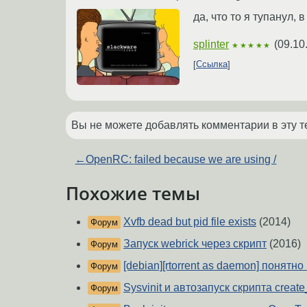
да, что то я тупанул, 
splinter
(
09.10
★★★★★
Ссылка
Вы не можете добавлять комментарии в эту т
←
OpenRC: failed because we are using /
Похожие темы
Xvfb dead but pid file exists
(2014)
Форум
Запуск webrick через скрипт
(2016)
Форум
[debian][rtorrent as daemon] понятно
Форум
Sysvinit и автозапуск скрипта creat
Форум