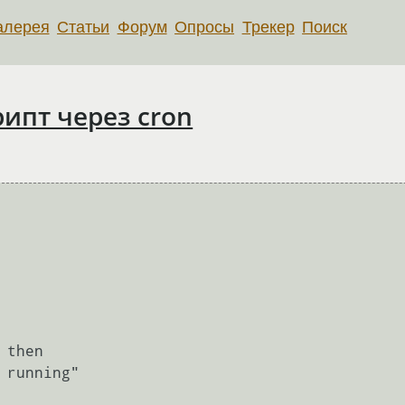
алерея
Статьи
Форум
Опросы
Трекер
Поиск
ипт через cron
then
