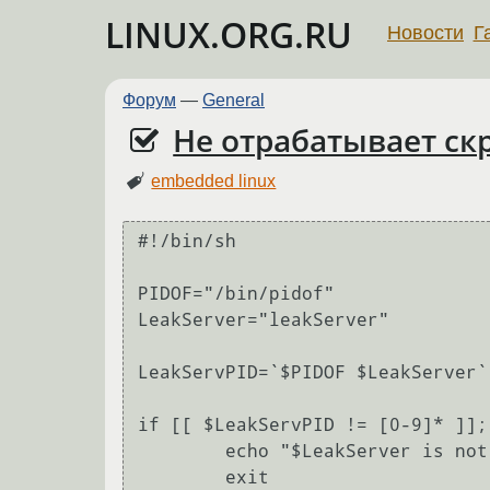
LINUX.ORG.RU
Новости
Г
Форум
—
General
Не отрабатывает скр
embedded linux
#!/bin/sh

PIDOF="/bin/pidof"

LeakServer="leakServer"

LeakServPID=`$PIDOF $LeakServer`

if [[ $LeakServPID != [0-9]* ]]; 
	echo "$LeakServer is not running"

	exit
