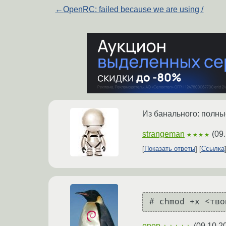
←
OpenRC: failed because we are using /
Из банального: полны
strangeman
(
09
★★★★
Показать ответы
Ссылка
enep
(
09.10.2