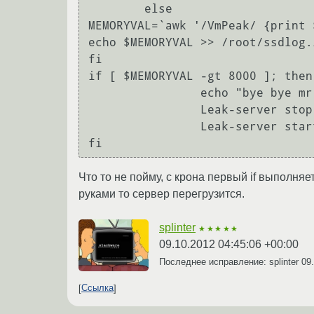
	else

MEMORYVAL=`awk '/VmPeak/ {print 
echo $MEMORYVAL >> /root/ssdlog.l
fi

if [ $MEMORYVAL -gt 8000 ]; then

		echo "bye bye mr.LeakServer!!!"

		Leak-server stop

		Leak-server start 

Что то не пойму, с крона первый if выполня
руками то сервер перегрузится.
splinter
★★★★★
09.10.2012 04:45:06 +00:00
Последнее исправление: splinter
09
Ссылка