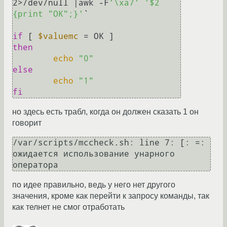
2>/dev/null |awk -F
'\xa7'
'$2 
{print "OK";}'
`

if
 [ 
$valuemc
then
echo
"0"
else
echo
"1"
fi
но здесь есть трабл, когда он должен сказать 1 он
говорит
/var/scripts/mccheck.sh: line 7: [: =: 
ожидается использование унарного 
по идее правильно, ведь у него нет другого
значения, кроме как перейти к запросу команды, так
как телнет не смог отработать