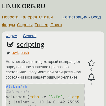
LINUX.ORG.RU
Новости
Галерея
Статьи
Регистрация
-
Вход
Форум
Опросы
Трекер
Поиск
Форум
—
General
scripting
awk
,
bash
Есть некий скриптец, который возвращает
определенное значение при разных
0
состояниях.. Но у меня при отрицательном
состоянии возвращает ошибку, хелпайте
1
#!/bin/sh
#minecraft
valuemc=`(
echo
 -e 
'\xfe'
; 
sleep
1) |telnet -L 10.24.0.142 25565 