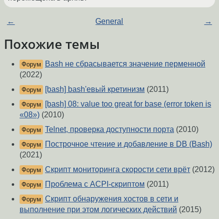
←
General
→
Похожие темы
Bash не сбрасывается значение перменной
Форум
(2022)
[bash] bash'евый кретинизм
(2011)
Форум
[bash] 08: value too great for base (error token is
Форум
«08»)
(2010)
Telnet, проверка доступности порта
(2010)
Форум
Построчное чтение и добавление в DB (Bash)
Форум
(2021)
Скрипт мониторинга скорости сети врёт
(2012)
Форум
Проблема с ACPI-скриптом
(2011)
Форум
Скрипт обнаружения хостов в сети и
Форум
выполнение при этом логических действий
(2015)