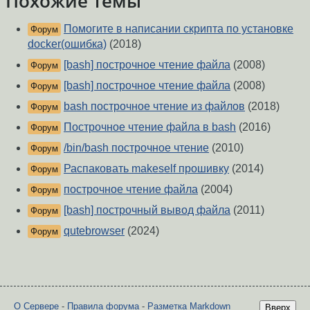
Похожие темы
Помогите в написании скрипта по установке
Форум
docker(ошибка)
(2018)
[bash] построчное чтение файла
(2008)
Форум
[bash] построчное чтение файла
(2008)
Форум
bash построчное чтение из файлов
(2018)
Форум
Построчное чтение файла в bash
(2016)
Форум
/bin/bash построчное чтение
(2010)
Форум
Распаковать makeself прошивку
(2014)
Форум
построчное чтение файла
(2004)
Форум
[bash] построчный вывод файла
(2011)
Форум
qutebrowser
(2024)
Форум
О Сервере
-
Правила форума
-
Разметка Markdown
Вверх