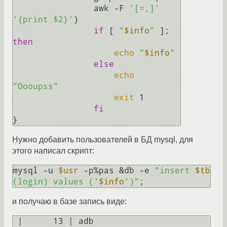
                awk -F 
'[=,]'
'{print $2}'
) 

if
 [ 
"
$info
"
 ]; 
then
echo
"
$info
"
else
echo
"Oooupss"
exit
 1 

fi
Нужно добавить пользователей в БД mysql, для
этого написал скрипт:
mysql -u 
$usr
 -p%pas &db -e 
"insert 
$tb
(login) values ('
$info
')"
и получаю в базе запись виде:
 |      13 | adb 
