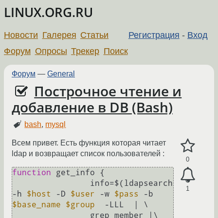
LINUX.ORG.RU
Новости
Галерея
Статьи
Регистрация
-
Вход
Форум
Опросы
Трекер
Поиск
Форум
—
General
Построчное чтение и
добавление в DB (Bash)
bash
,
mysql
Всем привет. Есть функция которая читает
ldap и возвращает список пользователей :
0
function
 get_info { 

                info=$(ldapsearch 
1
-h 
$host
 -D 
$user
 -w 
$pass
 -b 
$base_name
$group
  -LLL  | \ 

                grep member |\ 
