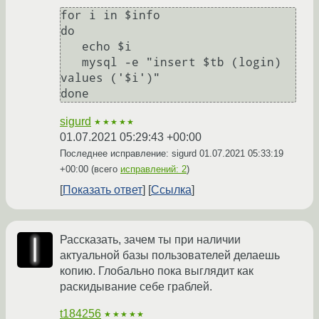
for i in $info

do

   echo $i

   mysql -e "insert $tb (login) 
values ('$i')"

sigurd
★★★★★
01.07.2021 05:29:43 +00:00
Последнее исправление: sigurd
01.07.2021 05:33:19
+00:00
(всего
исправлений: 2
)
Показать ответ
Ссылка
Рассказать, зачем ты при наличии
актуальной базы пользователей делаешь
копию. Глобально пока выглядит как
раскидывание себе граблей.
t184256
★★★★★