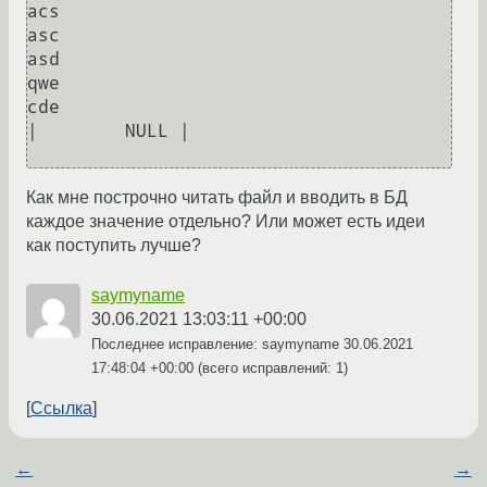
acs 

asc 

asd 

qwe 

cde                                         
|        NULL |

Как мне построчно читать файл и вводить в БД
каждое значение отдельно? Или может есть идеи
как поступить лучше?
saymyname
30.06.2021 13:03:11 +00:00
Последнее исправление: saymyname
30.06.2021
17:48:04 +00:00
(всего исправлений: 1)
Ссылка
←
→