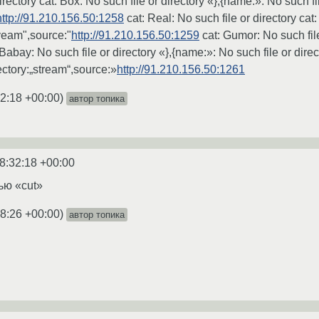
irectory cat: Box: No such file or directory «},{name:»: No such fi
http://91.210.156.50:1258
cat: Real: No such file or directory cat:
ryeam",source:"
http://91.210.156.50:1259
cat: Gumor: No such file
at: Babay: No such file or directory «},{name:»: No such file or dir
rectory:„stream“,source:»
http://91.210.156.50:1261
32:18 +00:00
)
автор топика
8:32:18 +00:00
ью «cut»
38:26 +00:00
)
автор топика