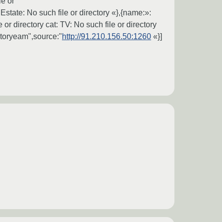
le or
 Estate: No such file or directory «},{name:»:
 or directory cat: TV: No such file or directory
ectoryeam",source:"
http://91.210.156.50:1260
«}]