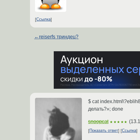
Ссылка
←
reiserfs триндец?
$ cat index.html\?eblih8
делать?»; done
snoopcat
(
13.
★★★★★
Показать ответ
Ссылка