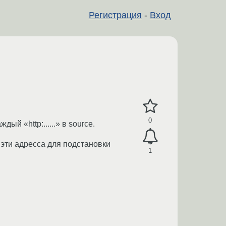
Регистрация
-
Вход
0
й «http:......» в source.
 эти адресса для подстановки
1