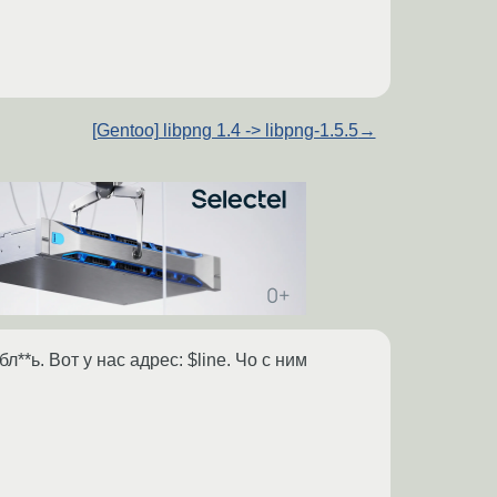
[Gentoo] libpng 1.4 -> libpng-1.5.5
→
ак бл**ь. Вот у нас адрес: $line. Чо с ним