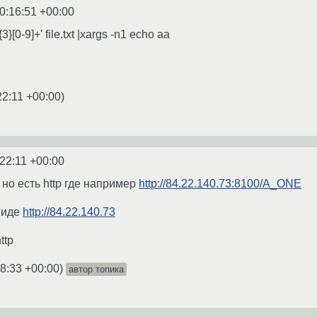
0:16:51 +00:00
){3}[0-9]+' file.txt |xargs -n1 echo aa
22:11 +00:00
)
:22:11 +00:00
но есть http где например
http://84.22.140.73:8100/A_ONE
виде
http://84.22.140.73
ttp
28:33 +00:00
)
автор топика