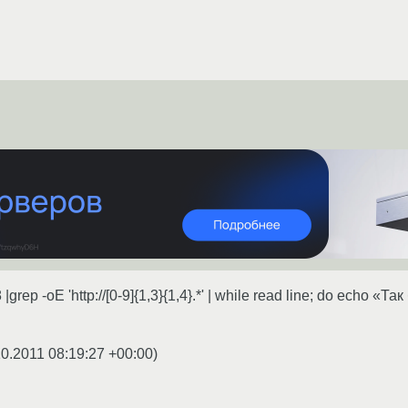
 |grep -oE 'http://[0-9]{1,3}{1,4}.*' | while read line; do echo «Т
10.2011 08:19:27 +00:00
)