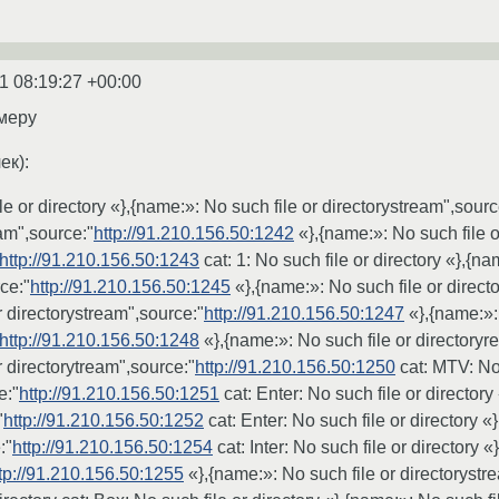
1 08:19:27 +00:00
меру
ек):
e or directory «},{name:»: No such file or directorystream",sourc
eam",source:"
http://91.210.156.50:1242
«},{name:»: No such file o
http://91.210.156.50:1243
cat: 1: No such file or directory «},{na
ce:"
http://91.210.156.50:1245
«},{name:»: No such file or direct
r directorystream",source:"
http://91.210.156.50:1247
«},{name:»: 
http://91.210.156.50:1248
«},{name:»: No such file or directoryr
r directorytream",source:"
http://91.210.156.50:1250
cat: MTV: No 
e:"
http://91.210.156.50:1251
cat: Enter: No such file or directory
"
http://91.210.156.50:1252
cat: Enter: No such file or directory «
:"
http://91.210.156.50:1254
cat: Inter: No such file or directory 
tp://91.210.156.50:1255
«},{name:»: No such file or directorystr