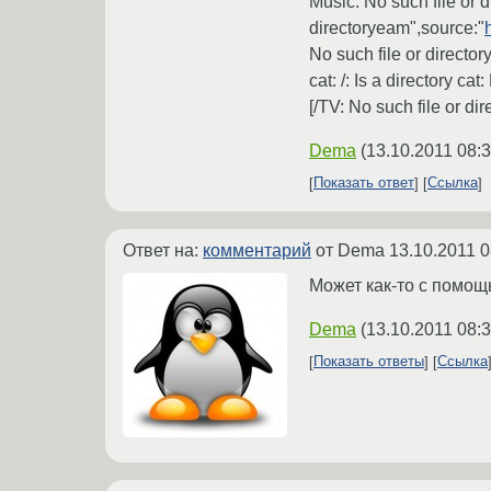
Music: No such file or d
directoryeam",source:"
No such file or directo
cat: /: Is a directory c
[/TV: No such file or di
Dema
(
13.10.2011 08:
Показать ответ
Ссылка
Ответ на:
комментарий
от Dema
13.10.2011 0
Может как-то с помощ
Dema
(
13.10.2011 08:
Показать ответы
Ссылка