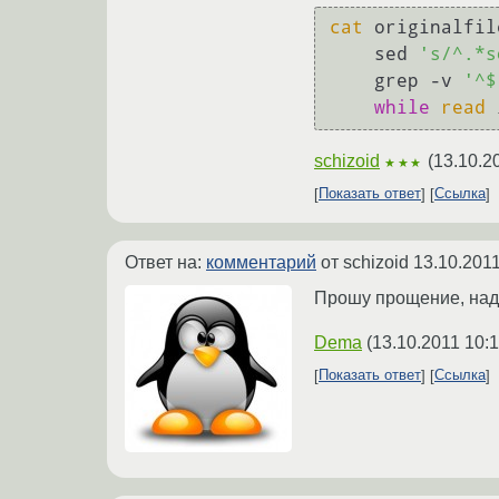
cat
 originalfil
    sed 
's/^.*s
    grep -v 
'^$
while
read
 
schizoid
(
13.10.2
★★★
Показать ответ
Ссылка
Ответ на:
комментарий
от schizoid
13.10.2011
Прошу прощение, надо
Dema
(
13.10.2011 10:
Показать ответ
Ссылка