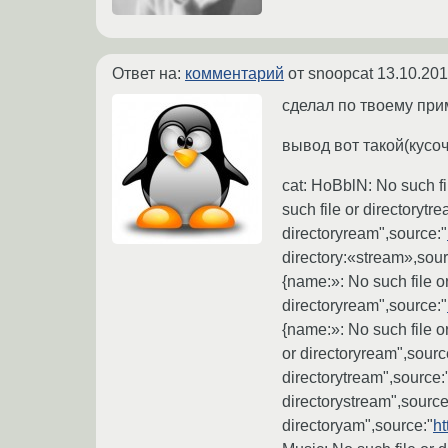
Ответ на:
комментарий
от snoopcat
13.10.201
сделал по твоему при
вывод вот такой(кусоч
cat: HoBblN: No such fil
such file or directorytr
directoryream",source:"
directory:«stream»,sour
{name:»: No such file o
directoryream",source:"
{name:»: No such file o
or directoryream",sourc
directorytream",source:
directorystream",source
directoryam",source:"
ht