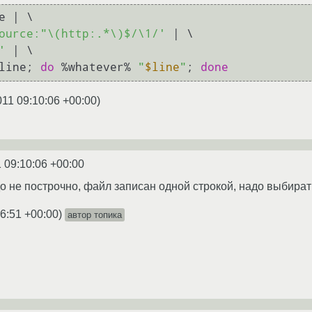
e | \

ource:"\(http:.*\)$/\1/'
 | \

'
 | \

line; 
do
 %whatever% 
"
$line
"
; 
done
011 09:10:06 +00:00
)
 09:10:06 +00:00
 не построчно, файл записан одной строкой, надо выбирать 
16:51 +00:00
)
автор топика