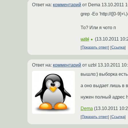
Ответ на:
комментарий
от Dema
13.10.2011 1
grep -Eo 'http://([0-9]+\.
То? Или я чото п
uzbl
(
13.10.2011 10:
★
Показать ответ
Ссылка
Ответ на:
комментарий
от uzbl
13.10.2011 10
вышло:) выборка есть 
а оно выдает лишь в 
нужен полный адрес h
Dema
(
13.10.2011 10:
Показать ответ
Ссылка