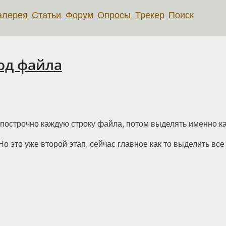
алерея
Статьи
Форум
Опросы
Трекер
Поиск
од файла
 построчно каждую строку файла, потом выделять именно кажды
Но это уже второй этап, сейчас главное как то выделить все