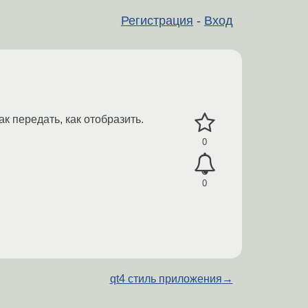
Регистрация
-
Вход
к передать, как отобразить.
0
0
qt4 стиль приложения
→