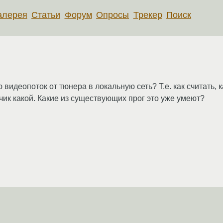
алерея
Статьи
Форум
Опросы
Трекер
Поиск
деопоток от тюнера в локальную сеть? Т.е. как считать, ка
ик какой. Какие из существующих прог это уже умеют?