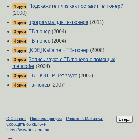
Подскажите плиз как поставит тв тюнер?
Форум
(2000)
программа для тв-тюнера
(2011)
Форум
ТВ тюнер
(2004)
Форум
ТВ тюнер
(2004)
Форум
[KDE] Kaffeine + ТВ-тюнер
(2008)
Форум
Запись звука с ТВ тюнера с помощью
Форум
mencoder
(2004)
ТВ-ТЮНЕР нет звука
(2003)
Форум
Тв-тюнер
(2007)
Форум
О Сервере
-
Правила форума
-
Разметка Markdown
Вверх
Сообщить об ошибке
https://www.linux.org.ru/