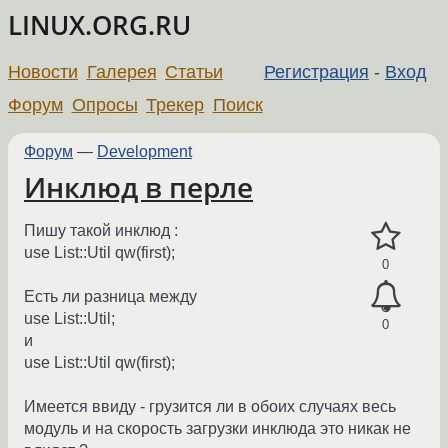
LINUX.ORG.RU
Новости
Галерея
Статьи
Регистрация
-
Вход
Форум
Опросы
Трекер
Поиск
Форум
—
Development
Инклюд в перле
Пишу такой инклюд :
use List::Util qw(first);
0
Есть ли разница между
use List::Util;
0
и
use List::Util qw(first);
Имеется ввиду - грузится ли в обоих случаях весь
модуль и на скорость загрузки инклюда это никак не