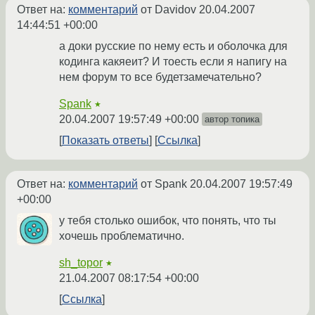
Ответ на:
комментарий
от Davidov
20.04.2007
14:44:51 +00:00
а доки русские по нему есть и оболочка для
кодинга какяеит? И тоесть если я напигу на
нем форум то все будетзамечательно?
Spank
★
20.04.2007 19:57:49 +00:00
автор топика
Показать ответы
Ссылка
Ответ на:
комментарий
от Spank
20.04.2007 19:57:49
+00:00
у тебя столько ошибок, что понять, что ты
хочешь проблематично.
sh_topor
★
21.04.2007 08:17:54 +00:00
Ссылка