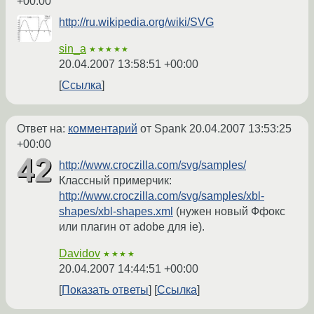
+00:00
http://ru.wikipedia.org/wiki/SVG
sin_a
★★★★★
20.04.2007 13:58:51 +00:00
Ссылка
Ответ на:
комментарий
от Spank
20.04.2007 13:53:25
+00:00
http://www.croczilla.com/svg/samples/
Классный примерчик:
http://www.croczilla.com/svg/samples/xbl-
shapes/xbl-shapes.xml
(нужен новый Ффокс
или плагин от adobe для ie).
Davidov
★★★★
20.04.2007 14:44:51 +00:00
Показать ответы
Ссылка