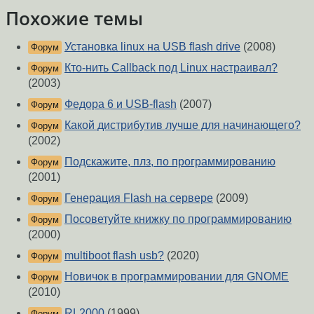
Похожие темы
Установка linux на USB flash drive
(2008)
Форум
Кто-нить Сallback под Linux настраивал?
Форум
(2003)
Федора 6 и USB-flash
(2007)
Форум
Какой дистрибутив лучше для начинающего?
Форум
(2002)
Подскажите, плз, по программированию
Форум
(2001)
Генерация Flash на сервере
(2009)
Форум
Посоветуйте книжку по программированию
Форум
(2000)
multiboot flash usb?
(2020)
Форум
Новичок в программировании для GNOME
Форум
(2010)
RL2000
(1999)
Форум