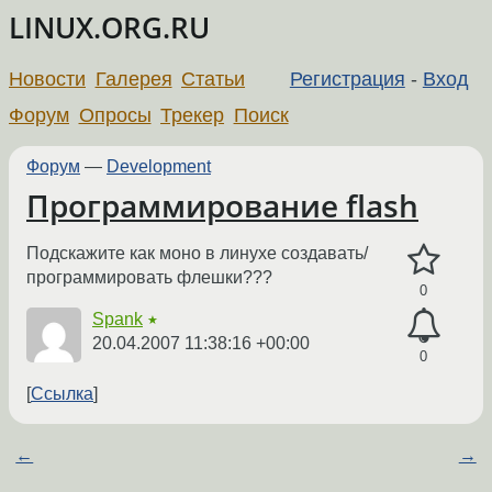
LINUX.ORG.RU
Новости
Галерея
Статьи
Регистрация
-
Вход
Форум
Опросы
Трекер
Поиск
Форум
—
Development
Программирование flash
Подскажите как моно в линухе создавать/
программировать флешки???
0
Spank
★
20.04.2007 11:38:16 +00:00
0
Ссылка
←
→