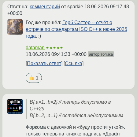
Ответ на:
комментарий
от sparkie
18.06.2026 09:17:48
+00:00
Год же прошёл:
Герб Саттер -- отчёт о
встрече по стандартам ISO C++ в июне 2025
года
. :)
dataman
★★★★★
18.06.2026 09:41:33 +00:00
автор топика
Показать ответ
Ссылка
1
B{.a=1, .b=2} // теперь допустимо в
C++29
B{.b=2, .a=1} // остаётся недопустимым
Форкома c девочкой и «буду проституткой»,
только теперь на книжке надпись «Драфт