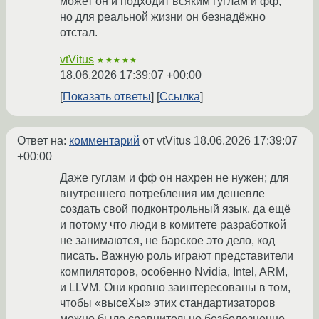
может он и подходит всяким гуглам и фф,
но для реальной жизни он безнадёжно
отстал.
vtVitus
★★★★★
18.06.2026 17:39:07 +00:00
Показать ответы
Ссылка
Ответ на:
комментарий
от vtVitus
18.06.2026 17:39:07
+00:00
Даже гуглам и фф он нахрен не нужен; для
внутреннего потребления им дешевле
создать свой подконтрольный язык, да ещё
и потому что люди в комитете разработкой
не занимаются, не барское это дело, код
писать. Важную роль играют представители
компиляторов, особенно Nvidia, Intel, ARM,
и LLVM. Они кровно заинтересованы в том,
чтобы «высеXы» этих стандартизаторов
можно было сравнительно безболезненно