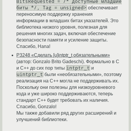
BitsRequested = /* доступные младшие
биты */, Tag = unsigned>
обеспечивает
переносимую поддержку хранения
информации в младших битах указателей. Это
библиотека низкого уровня, полезная для
решения многих задач, включая обеспечение
безопасности памяти и усиление защиты.
Спасибо, Hana!
P3248 «Сделать [u]intptr_t обязательными»
(автор: Gonzalo Brito Gadeschi). Формально в C
intptr_t
и C++ до сих пор типы
и
uintptr_t
были «необязательными», поэтому
реализация на C++ могла не поддерживать их.
Поскольку они полезны для низкоуровневого
кода и уже широко поддерживаются, теперь
стандарт C++ будет требовать их наличия.
Спасибо, Gonzalo!
Мы также добавили ряд других расширений и
улучшений библиотеки.