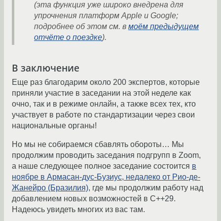
(эта функция уже широко внедрена для
упрочнения платформ Apple и Google;
подробнее об этом см. в
моём предыдущем
отчёте о поездке
).
В заключение
Еще раз благодарим около 200 экспертов, которые
приняли участие в заседании на этой неделе как
очно, так и в режиме онлайн, а также всех тех, кто
участвует в работе по стандартизации через свои
национальные органы!
Но мы не собираемся сбавлять обороты… Мы
продолжим проводить заседания подгрупп в Zoom,
а наше следующее полное заседание состоится
в
ноябре в Армасан-дус-Бузиус, недалеко от Рио-де-
Жанейро (Бразилия)
, где мы продолжим работу над
добавлением новых возможностей в C++29.
Надеюсь увидеть многих из вас там.