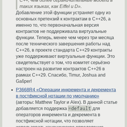
C++, чем более ограничительные модели в
таких языках, как Eiffel и D».
Добавление этой функции устраняет одну из
основных претензий к контрактам в C++26, а
именно то, что первоначальная версия
контрактов не поддерживала виртуальные
функции. Теперь, менее чем через три месяца
после технического завершения работы над
C++26, в проекте стандарта C++29 контракты
уже поддерживают виртуальные функции. Это
свидетельствует о том, что комитет серьёзно
настроен на развитие контрактов C++26 в
рамках C++29. Спасибо, Timur, Joshua and
Gašper!
P3668R4 «Операции инкремента и декремента
в постфиксной нотации по умолчанию»
(авторы: Matthew Taylor и Alex). В данной статье
=default
добавляется поддержка
для
операторов инкремента и декремента в
постфиксной нотации, что позволяет