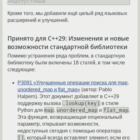
недопустимым
Кроме того, мы добавили ещё целый ряд языковых
расширений и улучшений.
Принято для C++29: Изменения и новые
возможности стандартной библиотеки
Помимо устранения ряда проблем, в стандартную
библиотеку были включены 18 статей, в том числе
следующие:
P3091 «Улучшенные операции поиска для map,
unordered_map и flat_map»
(автор: Pablo
Halpern). Этот документ добавляет в C++29
.lookup(key)
поддержку вызова
в стиле
map
unordered_map
flat_map
Python для
,
и
.
Эта функция, возвращающая опциональный
параметр, открывает возможности,
недоступные сегодня с помощью оператора
[]
, который всегда вставляет элемент, если его