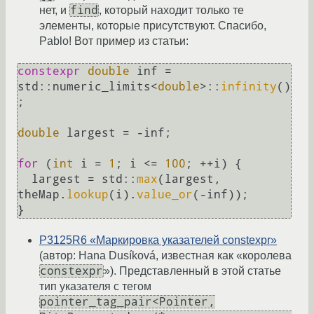
find
нет, и
, который находит только те
элементы, которые присутствуют. Спасибо,
Pablo! Вот пример из статьи:
constexpr
double
 inf = 
std::numeric_limits<
double
>::
infinity
()
;

double
 largest = -inf;

for
 (
int
 i = 
1
; i <= 
100
; ++i) {

  largest = std::
max
(largest, 
theMap.
lookup
(i).
value_or
(-inf));

P3125R6 «Маркировка указателей constexpr»
(автор: Hana Dusíková, известная как «королева
constexpr
»). Представленный в этой статье
тип указателя с тегом
pointer_tag_pair<Pointer,