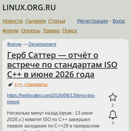
LINUX.ORG.RU
Новости
Галерея
Статьи
Регистрация
-
Вход
Форум
Опросы
Трекер
Поиск
Форум
—
Development
Герб Саттер — отчёт о
встрече по стандартам ISO
C++ в июне 2026 года
c++
,
стандарты
https://herbsutter.com/2026/06/13/brno-trip-
report
.
2
Несколько минут назад (
прим.: 13 июня
2026 г.
) комитет ISO по C++ завершил
3
первое заседание по C++29 в прекрасном