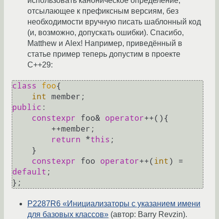
использовать каноническое определение,
отсылающее к префиксным версиям, без
необходимости вручную писать шаблонный код
(и, возможно, допускать ошибки). Спасибо,
Matthew и Alex! Например, приведённый в
статье пример теперь допустим в проекте
C++29:
class
foo
{

int
public
:

constexpr
 foo& 
operator
++(){

        ++member;

return
 *
this
;

    }

constexpr
 foo 
operator
++(
int
) = 
default
;

P2287R6 «Инициализаторы с указанием имени
для базовых классов»
(автор: Barry Revzin).