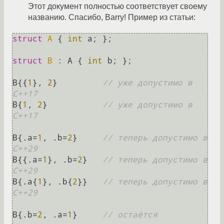
Этот документ полностью соответствует своему
названию. Спасибо, Barry! Пример из статьи:
struct
A
 { 
int
 a; };

struct
B
 : A { 
int
 b; };

B{{
1
}, 
2
}         
// уже допустимо в 
C++17
B{
1
, 
2
}           
// уже допустимо в 
C++17
B{.a=
1
, .b=
2
}     
// теперь допустимо в 
C++29
B{{.a=
1
}, .b=
2
}   
// теперь допустимо в 
C++29
B{.a{
1
}, .b{
2
}}   
// теперь допустимо в 
C++29
B{.b=
2
, .a=
1
}     
// остаётся 