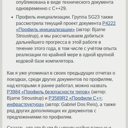
опубликована в виде технического документа
одновременно с C++29.
Профиль инициализации. Группа SG23 также
рассмотрела текущий проект документа
P4222
«Профиль инициализации»
(автор: Bjarne
Stroustrup), и мы рассчитываем добиться
дальнейшего прогресса в этой работе в
течение этого года, в том числе с учётом опыта
реализации по крайней мере в одной крупной
кодовой базе компилятора.
Как я уже упоминал в своих предыдущих отчетах о
поездках, среди других документов по профилям,
над которыми я ранее работал, можно назвать
P3984 «Профиль безопасности типов»
(автор:
Bjarne Stroustrup) и
P3589R2 «Профили C++:
инфраструктура»
(автор: Gabriel Dos Reis), а также
ряд других дополняющих их документов с
предложениями по профилям.
Сказать, что это были бы чрезвычайно важные и