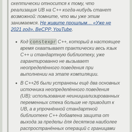
скептически относится к тому, что
реализация UB на C++ когда-нибудь станет
возможной: помните, что мы уже этим
занимаемся.
Не живите прошлым… «Уже не
2021 год». BeCPP, YouTube
.
constexpr
Код
C++, который в настоящее
время охватывает практически весь язык
C++ и стандартную библиотеку, уже
гарантированно не вызывает
неопределённого поведения при
выполнении на этапе компиляции.
В C++26 были устранены ещё два основных
источника неопределённого поведения
(UB): использование неинициализированных
переменных стека больше не приводит к
UB, а в упрочнённой стандартной
библиотеке C++ добавлена защита от
выхода за пределы для десятков наиболее
распространённых операций с границами