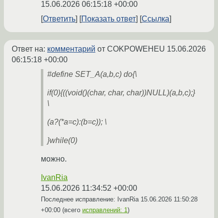
15.06.2026 06:15:18 +00:00
Ответить
Показать ответ
Ссылка
Ответ на:
комментарий
от COKPOWEHEU
15.06.2026
06:15:18 +00:00
#define SET_A(a,b,c) do{\
if(0){((void(
)(char
, char, char))NULL)(a,b,c);}
\
(a?(*a=c):(b=c)); \
}while(0)
можно.
IvanRia
15.06.2026 11:34:52 +00:00
Последнее исправление: IvanRia
15.06.2026 11:50:28
+00:00
(всего
исправлений: 1
)