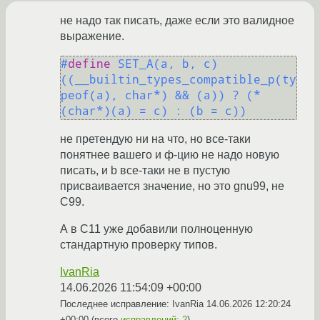
не надо так писать, даже если это валидное
выражение.
#
define
 SET_A(a, b, c) 
((__builtin_types_compatible_p(ty
peof(a), char*) && (a)) ? (*
(char*)(a) = c) : (b = c))
не претендую ни на что, но все-таки
понятнее вашего и ф-цию не надо новую
писать, и b все-таки не в пустую
присваивается значение, но это gnu99, не
C99.
А в C11 уже добавили полноценную
стандартную проверку типов.
IvanRia
14.06.2026 11:54:09 +00:00
Последнее исправление: IvanRia
14.06.2026 12:20:24
+00:00
(всего
исправлений: 2
)