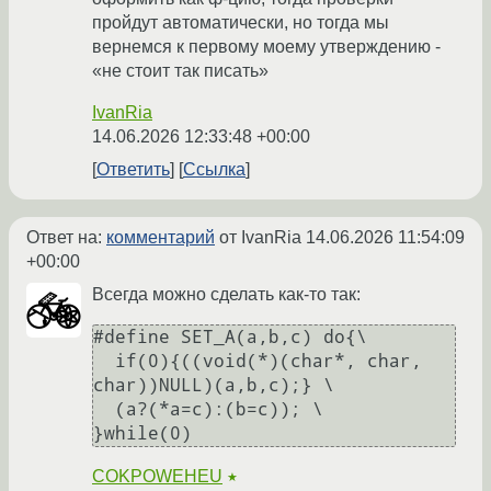
пройдут автоматически, но тогда мы
вернемся к первому моему утверждению -
«не стоит так писать»
IvanRia
14.06.2026 12:33:48 +00:00
Ответить
Ссылка
Ответ на:
комментарий
от IvanRia
14.06.2026 11:54:09
+00:00
Всегда можно сделать как-то так:
#define SET_A(a,b,c) do{\

  if(0){((void(*)(char*, char, 
char))NULL)(a,b,c);} \

  (a?(*a=c):(b=c)); \

COKPOWEHEU
★