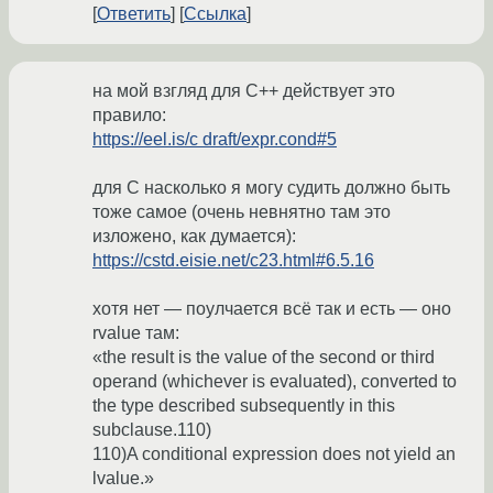
Ответить
Ссылка
на мой взгляд для C++ действует это
правило:
https://eel.is/c draft/expr.cond#5
для C насколько я могу судить должно быть
тоже самое (очень невнятно там это
изложено, как думается):
https://cstd.eisie.net/c23.html#6.5.16
хотя нет — поулчается всё так и есть — оно
rvalue там:
«the result is the value of the second or third
operand (whichever is evaluated), converted to
the type described subsequently in this
subclause.110)
110)A conditional expression does not yield an
lvalue.»