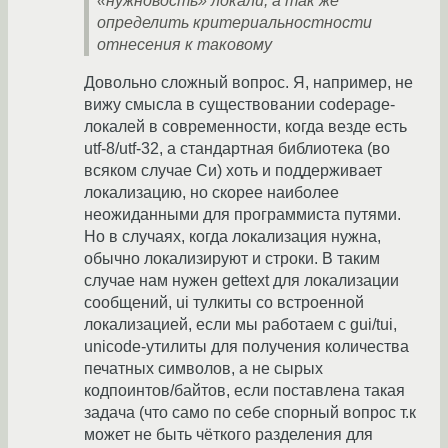
«нужновость» локали, а так же
определить критериальностности
отнесения к таковому
Довольно сложный вопрос. Я, например, не
вижу смысла в существовании codepage-
локалей в современности, когда везде есть
utf-8/utf-32, а стандартная библиотека (во
всяком случае Си) хоть и поддерживает
локализацию, но скорее наиболее
неожиданными для программиста путями.
Но в случаях, когда локализация нужна,
обычно локализируют и строки. В таким
случае нам нужен gettext для локализации
сообщений, ui тулкиты со встроенной
локализацией, если мы работаем с gui/tui,
unicode-утилиты для получения количества
печатных символов, а не сырых
кодпоинтов/байтов, если поставлена такая
задача (что само по себе спорный вопрос т.к
может не быть чёткого разделения для