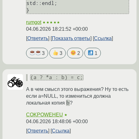
std::endl;

rumgot
★★★★★
04.06.2026 18:21:52 +00:00
Ответить
Показать ответы
Ссылка
3
3
2
1
(a ? *a : b) = c;
А в чем смысл этого выражения? Ну то есть
если a=NULL, то измениться должна
b
локальная копия
?
COKPOWEHEU
★
04.06.2026 18:48:06 +00:00
Ответить
Ссылка