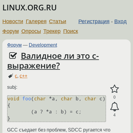
LINUX.ORG.RU
Новости
Галерея
Статьи
Регистрация
-
Вход
Форум
Опросы
Трекер
Поиск
Форум
—
Development
Валидное ли это c-
выражение?
c
,
c++
subj:
0
void
foo
(
char
 *a, 
char
 b, 
char
 c)
{

	(a ? *a : b) = c;

4
}
GCC съедает без проблем, SDCC ругается что