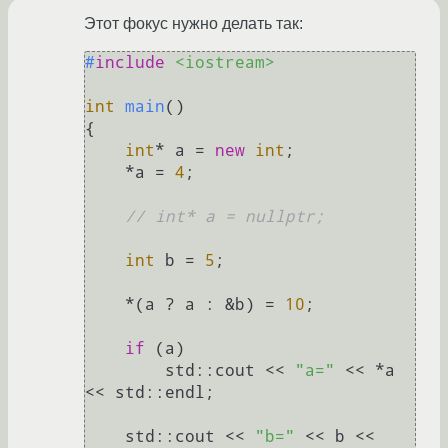
Этот фокус нужно делать так:
#
include
<iostream>
int
main
()
{

int
* a = 
new
int
;

    *a = 
4
;

// int* a = nullptr;
int
 b = 
5
;

    *(a ? a : &b) = 
10
;

if
 (a)

        std::cout << 
"a="
 << *a 
<< std::endl; 

    std::cout << 
"b="
 << b << 