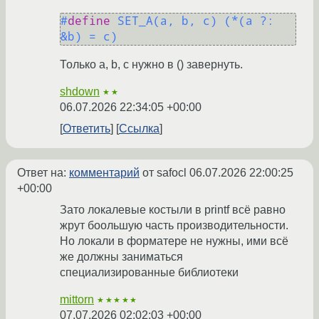
#
define
 SET_A(a, b, c) (*(a ?: 
&b) = c)
Только a, b, c нужно в () завернуть.
shdown
★★
06.07.2026 22:34:05 +00:00
Ответить
Ссылка
Ответ на:
комментарий
от safocl
06.07.2026 22:00:25
+00:00
Зато локалевые костыли в printf всё равно
жрут боольшую часть производительности.
Но локали в форматере не нужны, ими всё
же должны заниматься
специализированные библиотеки
mittorn
★★★★★
07.07.2026 02:02:03 +00:00