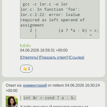
 gcc -c lor.c -o lor

lor.c: In function ‘foo’:

lor.c:2:22: error: lvalue 
required as left operand of 
assignment

    2 |         (a ? *a : b) = c;

r--r--r--
04.06.2026 16:59:31 +00:00
Ответить
Показать ответ
Ссылка
1
Ответ на:
комментарий
от mittorn
04.06.2026 16:30:24
+00:00
int &r = cond ? a : b;
У тебя тренарный оператор справа от