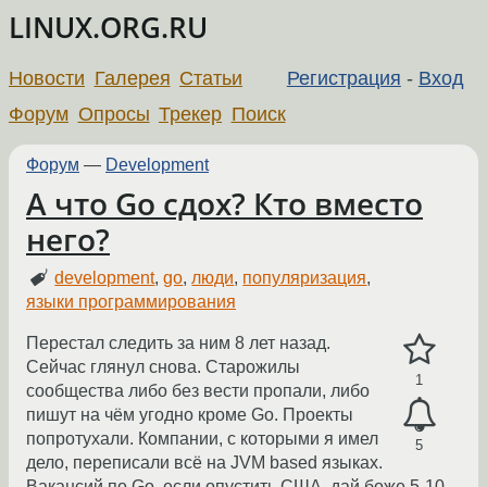
LINUX.ORG.RU
Новости
Галерея
Статьи
Регистрация
-
Вход
Форум
Опросы
Трекер
Поиск
Форум
—
Development
А что Go сдох? Кто вместо
него?
development
,
go
,
люди
,
популяризация
,
языки программирования
Перестал следить за ним 8 лет назад.
Сейчас глянул снова. Старожилы
1
сообщества либо без вести пропали, либо
пишут на чём угодно кроме Go. Проекты
попротухали. Компании, с которыми я имел
5
дело, переписали всё на JVM based языках.
Вакансий по Go, если опустить США, дай боже 5-10