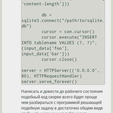
'content-length'])) 

        db = 
sqlite3.connect("/path/to/sqlite.
db")

        cursor = con.cursor()

        cursor.execute("INSERT 
INTO tablename VALUES (?, ?)", 
(input_data['foo'], 
input_data['bar']))

        cursor.close()

server = HTTPServer(('0.0.0.0', 
80), HTTPRequestHandler)

Написать и довести до рабочего состояния
подобный код скорее всего будет проще
чем разбираться с программой решающей
подобную задачу в достаточно общем виде