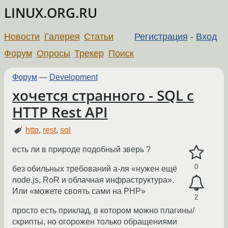
LINUX.ORG.RU
Новости
Галерея
Статьи
Регистрация
-
Вход
Форум
Опросы
Трекер
Поиск
Форум
—
Development
хочется странного - SQL с
HTTP Rest API
http
,
rest
,
sql
есть ли в природе подобный зверь ?
0
без обильных требований а-ля «нужен ещё
node.js, RoR и облачная инфраструктура».
Или «можете своять сами на PHP»
2
просто есть приклад, в котором можно плагины/
скрипты, но огорожен только обращениями