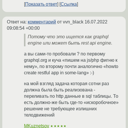
Показать ответ
Ссылка
Ответ на:
комментарий
от vvn_black
16.07.2022
09:08:54 +00:00
Потому что это ищется как graphql
engine или может быть rest api engine.
а вы сами-то пробовали ? по первому
graphql.org и куча «пишем на js/php фигню к
нему», по второму почти аналогично «howto
create restful app in some-lang» :-)
на мой взгляд задача которая сотни раз
должна была быть реализована -
переливать по http данные в sql таблицы. То
есть должно-же быть где-то «искоробочное»
решение не требующее излишних
телодвижений
MKuznetsov
★★★★★