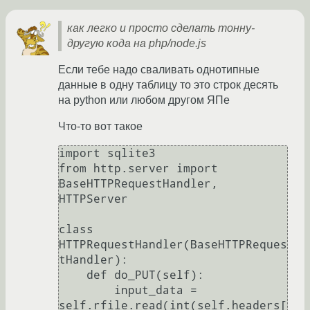
как легко и просто сделать тонну-
другую кода на php/node.js
Если тебе надо сваливать однотипные
данные в одну таблицу то это строк десять
на python или любом другом ЯПе
Что-то вот такое
import sqlite3

from http.server import 
BaseHTTPRequestHandler, 
HTTPServer

class 
HTTPRequestHandler(BaseHTTPReques
tHandler):

    def do_PUT(self):

        input_data = 
self.rfile.read(int(self.headers[