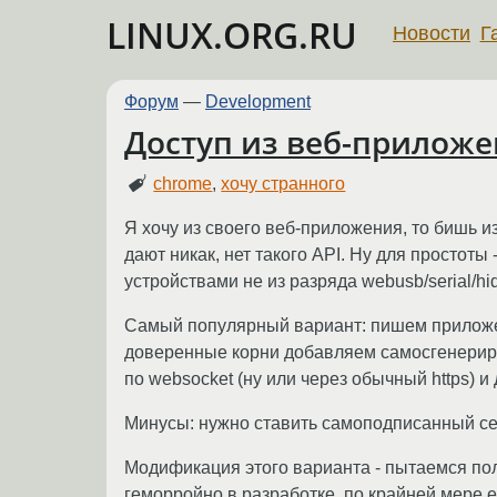
LINUX.ORG.RU
Новости
Г
Форум
—
Development
Доступ из веб-приложен
chrome
,
хочу странного
Я хочу из своего веб-приложения, то бишь и
дают никак, нет такого API. Ну для простот
устройствами не из разряда webusb/serial/hid
Самый популярный вариант: пишем приложен
доверенные корни добавляем самосгенериро
по websocket (ну или через обычный https) и
Минусы: нужно ставить самоподписанный сер
Модификация этого варианта - пытаемся пол
геморройно в разработке, по крайней мере е