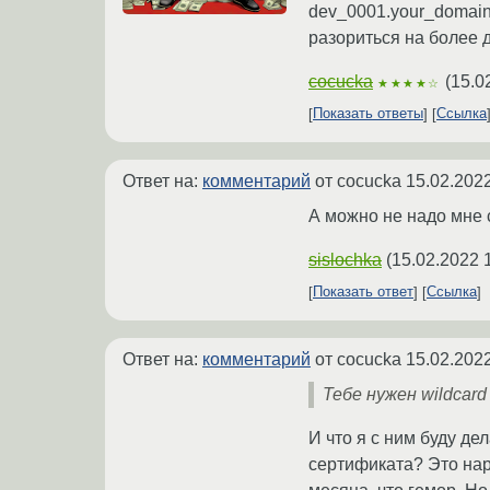
dev_0001.your_domain
разориться на более 
cocucka
(
15.0
★★★★☆
Показать ответы
Ссылка
Ответ на:
комментарий
от cocucka
15.02.2022
А можно не надо мне 
sislochka
(
15.02.2022 
Показать ответ
Ссылка
Ответ на:
комментарий
от cocucka
15.02.2022
Тебе нужен wildcar
И что я с ним буду д
сертификата? Это нар