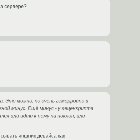
на сервере?
 Это можно, но очень геморройно в
вной минус. Ещё минус - у леценкрипта
тся или идти к нему на поклон, или
писывать ипшник девайса как