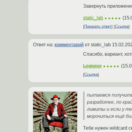
Завернуть приложение
static_lab
(
15.
★★★★★
Показать ответ
Ссылка
Ответ на:
комментарий
от static_lab
15.02.20
Спасибо, вариант, хо
Legioner
(
15.0
★★★★★
Ссылка
пытаемся получить
разработке, по кра
лимиты и если у те
морочиться ещё бол
Тебе нужен wildcard с