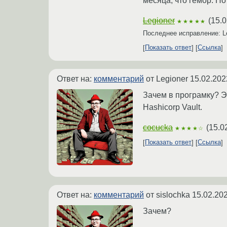
месяца, что гемор. Но
Legioner
(
15.0
★★★★★
Последнее исправление: L
Показать ответ
Ссылка
Ответ на:
комментарий
от Legioner
15.02.202
Зачем в програмку? Эт
Hashicorp Vault.
cocucka
(
15.0
★★★★☆
Показать ответ
Ссылка
Ответ на:
комментарий
от sislochka
15.02.202
Зачем?