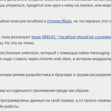
ешь упереться, придётся или идти к нему на поклон, или мо
llow-insecure-localhost в
chrome://flags
, не тестировал этот 
, пока реализуют
Issue 589141: *.localhost should be conside
у. Но это не точно.
ез browser extension, который с помощью native messaging
 надо ставить через chrome web store, в котором модератор
ючаем режим разработчика в браузере и грузим расширени
ер из отдельного приложения вроде как убрали.
программулины данные на свой сервер, а со своего сервера 
йн-работы.