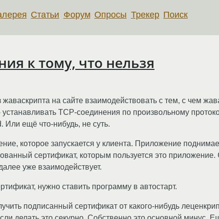
алерея
Статьи
Форум
Опросы
Трекер
Поиск
ия к тому, что нельзя
з жаваскрипта на сайте взаимодействовать с тем, с чем жа
ы - устанавливать TCP-соединения по произвольному проток
. Или ещё что-нибудь, не суть.
ие, которое запускается у клиента. Приложение поднимае
ванный сертификат, которым пользуется это приложение.
 далее уже взаимодействует.
тификат, нужно ставить программу в автостарт.
учить подписанный сертификат от какого-нибудь леценкрип
сли делать это секурно. Собственно это основной минус. Е