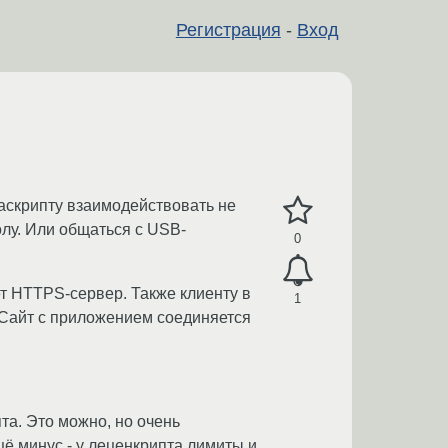
Регистрация
-
Вход
васкрипту взаимодействовать не
олу. Или общаться с USB-
0
т HTTPS-сервер. Также клиенту в
1
 Сайт с приложением соединяется
та. Это можно, но очень
щё минус - у леценкрипта лимиты и